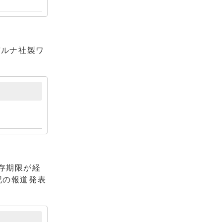
デルナ社製ワ
存期限が経
記の報道発表