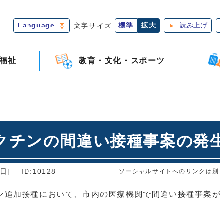
Language
文字サイズ
標準
拡大
読み上げ
福祉
教育・文化・スポーツ
クチンの間違い接種事案の発
日]
ID:10128
ソーシャルサイトへのリンクは別
ン追加接種において、市内の医療機関で間違い接種事案が