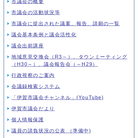
市議会の概要
市議会の活動状況等
市議会に提出された議案、報告、請願の一覧
議会基本条例と議会活性化
議会出前講座
地域意見交換会（R3～）、タウンミーティング
（H30～）、議会報告会（～H29）
行政視察のご案内
会議録検索システム
「伊賀市議会チャンネル」(YouTube)
伊賀市議会だより
個人情報保護
議員の請負状況の公表 （準備中)