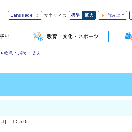
Language
文字サイズ
標準
拡大
読み上げ
福祉
教育・文化・スポーツ
救急・消防・防災
日]
ID:525