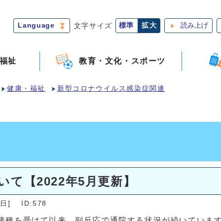
Language
文字サイズ
標準
拡大
読み上げ
福祉
教育・文化・スポーツ
健康・福祉
新型コロナウイルス感染症関連
て【2022年5月更新】
日]
ID:578
チン接種を受けて以来、副反応で通院する状況が続いていま