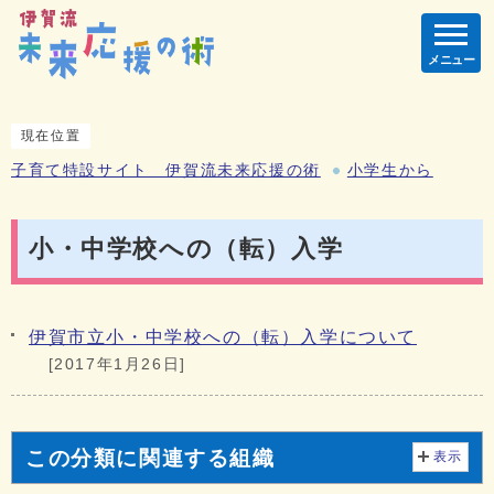
メニュー
現在位置
子育て特設サイト 伊賀流未来応援の術
小学生から
小・中学校への（転）入学
伊賀市立小・中学校への（転）入学について
[2017年1月26日]
この分類に関連する組織
表示