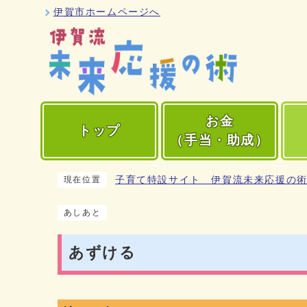
伊賀市ホームページへ
お金
トップ
（手当・助成）
子育て特設サイト 伊賀流未来応援の
現在位置
あしあと
あずける