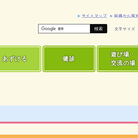
サイトマップ
組織から探
検索
文字サイズ
遊び場・
あずける
健診
交流の場
術