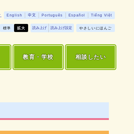
す
English
中文
Português
Español
Tiếng Việt
読み上げ
読み上げ設定
標準
拡大
やさしいにほんご
教育・学校
相談したい