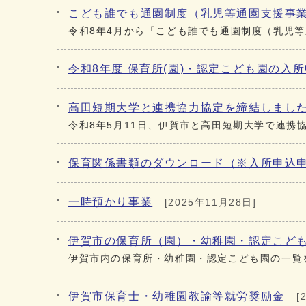
こども誰でも通園制度（乳児等通園支援事
令和8年4月から「こども誰でも通園制度（乳児
令和8年度 保育所(園)・認定こども園の入
高田短期大学と連携協力協定を締結しまし
令和8年5月11日、伊賀市と高田短期大学で連携
保育関係書類のダウンロード（※入所申込
一時預かり事業
[2025年11月28日]
伊賀市の保育所（園）・幼稚園・認定こど
伊賀市内の保育所・幼稚園・認定こども園の一覧
伊賀市保育士・幼稚園教諭等就労奨励金
[