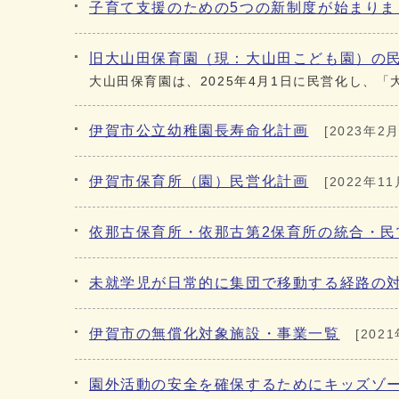
子育て支援のための5つの新制度が始まりま
旧大山田保育園（現：大山田こども園）の
大山田保育園は、2025年4月1日に民営化し、
伊賀市公立幼稚園長寿命化計画
[2023年2月
伊賀市保育所（園）民営化計画
[2022年11
依那古保育所・依那古第2保育所の統合・民
未就学児が日常的に集団で移動する経路の
伊賀市の無償化対象施設・事業一覧
[202
園外活動の安全を確保するためにキッズゾ