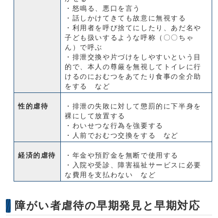
・怒鳴る、悪口を言う
・話しかけてきても故意に無視する
・利用者を呼び捨てにしたり、あだ名や
子ども扱いするような呼称（〇〇ちゃ
ん）で呼ぶ
・排泄交換や片づけをしやすいという目
的で、本人の尊厳を無視してトイレに行
けるのにおむつをあてたり食事の全介助
をする など
性的虐待
・排泄の失敗に対して懲罰的に下半身を
裸にして放置する
・わいせつな行為を強要する
・人前でおむつ交換をする など
経済的虐待
・年金や預貯金を無断で使用する
・入院や受診、障害福祉サービスに必要
な費用を支払わない など
障がい者虐待の早期発見と早期対応