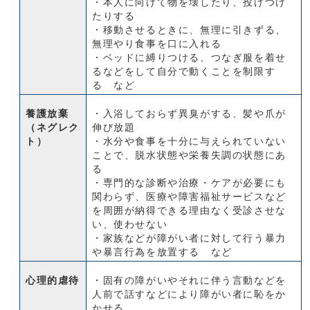
・本人に向けて物を壊したり、投げつけ
たりする
・移動させるときに、無理に引きずる、
無理やり食事を口に入れる
・ベッドに縛りつける、つなぎ服を着せ
るなどをして自分で動くことを制限す
る など
養護放棄
・入浴しておらず異臭がする、髪や爪が
（ネグレク
伸び放題
ト）
・水分や食事を十分に与えられていない
ことで、脱水状態や栄養失調の状態にあ
る
・専門的な診断や治療・ケアが必要にも
関わらず、医療や障害福祉サービスなど
を周囲が納得できる理由なく受診させな
い、使わせない
・家族などが障がい者に対して行う暴力
や暴言行為を放置する など
心理的虐待
・固有の障がいやそれに伴う言動などを
人前で話すなどにより障がい者に恥をか
かせる