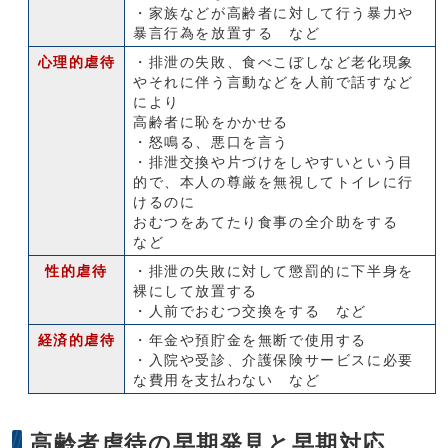
・家族などが高齢者に対して行う暴力や
暴言行為を放置する など
心理的虐待
・排泄の失敗、食べこぼしなど老化現象
やそれに伴う言動などを人前で話すなど
により
高齢者に恥をかかせる
・怒鳴る、悪口を言う
・排泄交換や片づけをしやすいという目
的で、本人の尊厳を無視してトイレに行
けるのに
おむつをあてたり食事の全介助をする
など
性的虐待
・排泄の失敗に対して懲罰的に下半身を
裸にして放置する
・人前でおむつ交換をする など
経済的虐待
・年金や預貯金を無断で使用する
・入院や受診、介護保険サービスに必要
な費用を支払わない など
高齢者虐待の早期発見と早期対応