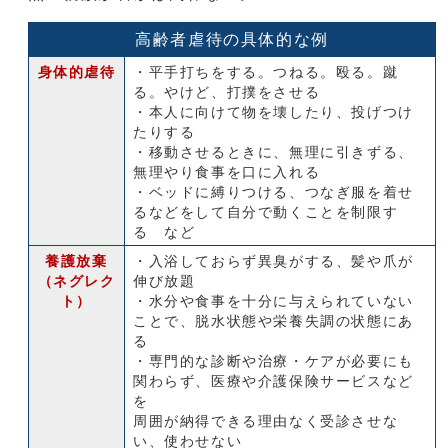
高齢者虐待の具体的な例
身体的虐待
・平手打ちをする。つねる。殴る。蹴
る。やけど、打撲をさせる
・本人に向けて物を壊したり、投げつけ
たりする
・移動させるときに、無理に引きずる、
無理やり食事を口に入れる
・ベッドに縛りつける、つなぎ服を着せ
るなどをして自分で動くことを制限す
る など
養護放棄
・入浴しておらず異臭がする、髪や爪が
（ネグレク
伸び放題
ト）
・水分や食事を十分に与えられていない
ことで、脱水状態や栄養失調の状態にあ
る
・専門的な診断や治療・ケアが必要にも
関わらず、医療や介護保険サービスなど
を
周囲が納得できる理由なく受診させな
い、使わせない