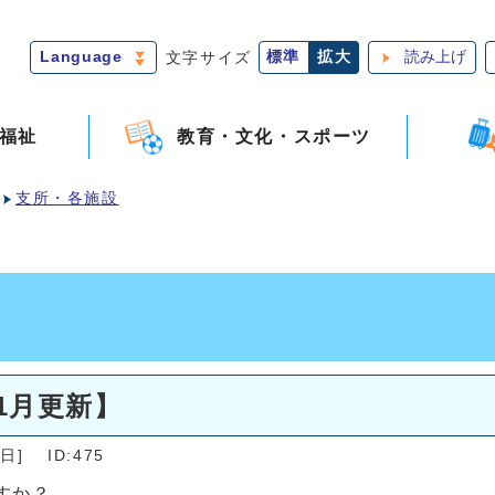
Language
文字サイズ
標準
拡大
読み上げ
福祉
教育・文化・スポーツ
支所・各施設
1月更新】
日]
ID:475
すか？