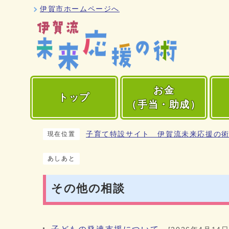
伊賀市ホームページへ
お金
トップ
（手当・助成）
子育て特設サイト 伊賀流未来応援の
現在位置
あしあと
その他の相談