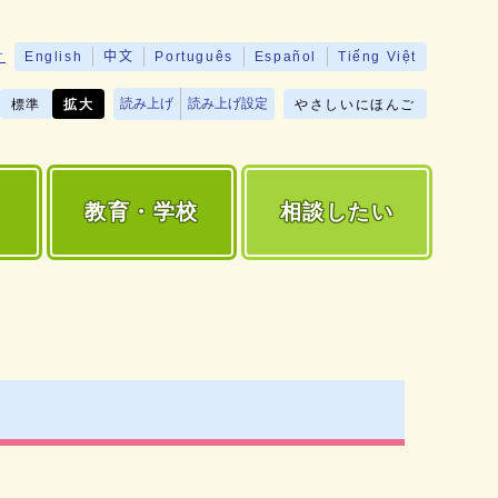
す
English
中文
Português
Español
Tiếng Việt
読み上げ
読み上げ設定
標準
拡大
やさしいにほんご
教育・学校
相談したい