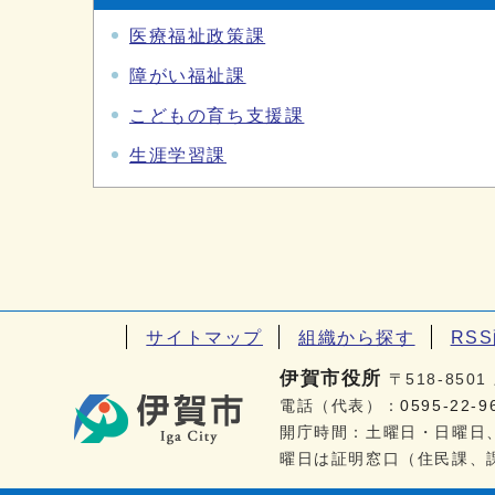
医療福祉政策課
障がい福祉課
こどもの育ち支援課
生涯学習課
サイトマップ
組織から探す
RS
伊賀市役所
〒518-85
電話（代表）：
0595-22-9
開庁時間：土曜日・日曜日、
曜日は証明窓口（住民課、