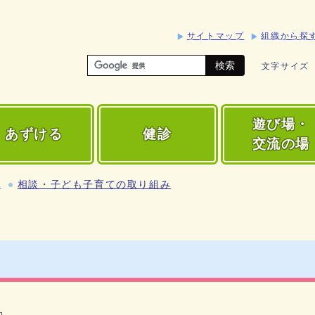
サイトマップ
組織から探
検索
文字サイズ
遊び場・
あずける
健診
交流の場
術
相談・子ども子育ての取り組み