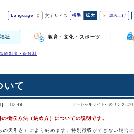
Language
文字サイズ
標準
拡大
読み上げ
福祉
教育・文化・スポーツ
保険制度・保険料
ついて
]
ID:49
ソーシャルサイトへのリンクは別
料の徴収方法（納め方）についての説明です。
らの天引き）により納めます。特別徴収ができない場合