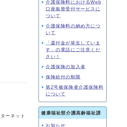
介護保険料におけるWeb
口座振替受付サービスに
ついて
介護保険料の納め方につ
いて
「還付金が発生していま
す」の電話にご注意くだ
さい！
介護保険の加入者
保険給付の制限
第2号被保険者介護保険料
について
健康福祉部介護高齢福祉課
ンターネット
お知らせ