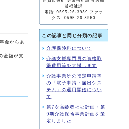
伊賀市役所 健康福祉部 介護高
齢福祉課
電話: 0595-26-3939 ファッ
クス: 0595-26-3950
この記事と同じ分類の記事
の年金からあ
介護保険料について
の金額が支
介護支援専門員の資格取
得費用等を支援します
介護事業所の指定申請等
の「電子申請・届出シス
テム」の運用開始につい
て
第7次高齢者福祉計画・第
9期介護保険事業計画を策
定しました