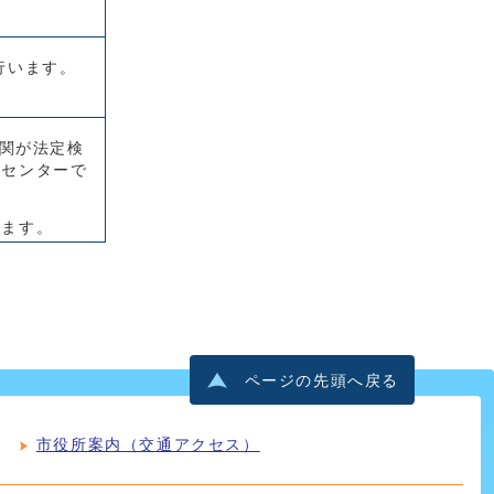
。
行います。
機関が法定検
査センターで
ります。
ページの先頭へ戻る
市役所案内（交通アクセス）