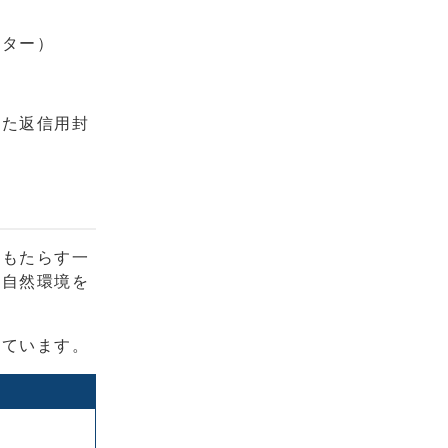
ンター）
った返信用封
をもたらす一
、自然環境を
れています。