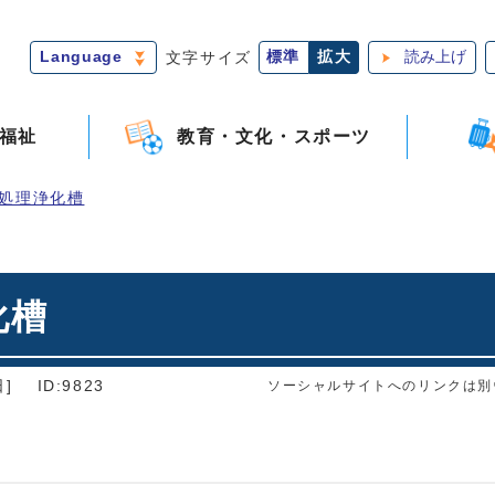
Language
文字サイズ
標準
拡大
読み上げ
福祉
教育・文化・スポーツ
処理浄化槽
化槽
]
ID:9823
ソーシャルサイトへのリンクは別