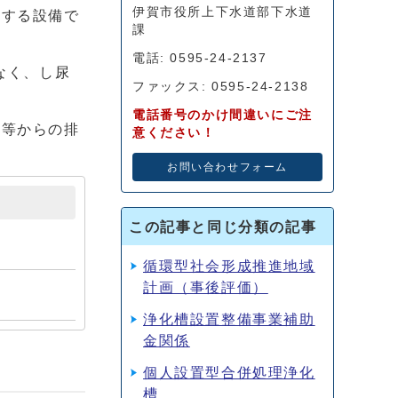
伊賀市役所上下水道部下水道
流する設備で
課
電話: 0595-24-2137
なく、し尿
ファックス: 0595-24-2138
電話番号のかけ間違いにご注
呂等からの排
意ください！
お問い合わせフォーム
この記事と同じ分類の記事
循環型社会形成推進地域
計画（事後評価）
浄化槽設置整備事業補助
金関係
個人設置型合併処理浄化
槽