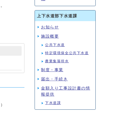
す。
上下水道部下水道課
お知らせ
施設概要
公共下水道
特定環境保全公共下水道
農業集落排水
制度・事業
届出・手続き
金額入り工事設計書の情
報提供
下水道課
の）