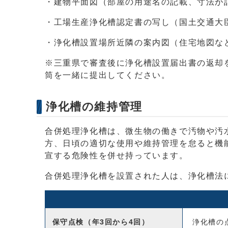
・建物平面図（部屋の用途名の記載、寸法が
・工場生産浄化槽認定書の写し（国土交通大
・浄化槽設置場所近隣の案内図（住宅地図な
※三重県で審査後に浄化槽設置届出書の返却
筒を一緒に提出してください。
浄化槽の維持管理
合併処理浄化槽は、微生物の働きで汚物や汚
方、日頃の適切な使用や維持管理を怠ると機
宣する危険性を併せ持っています。
合併処理浄化槽を設置された人は、浄化槽法
保守点検（年3回から4回）
浄化槽の点