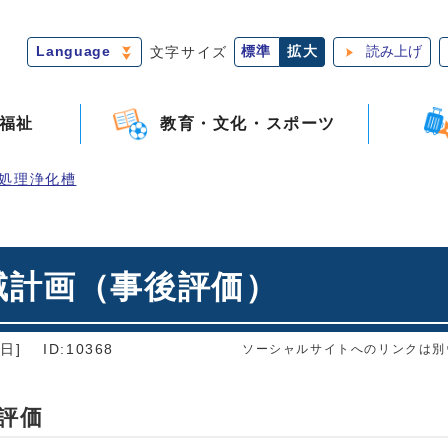
Language
文字サイズ
標準
拡大
読み上げ
福祉
教育・文化・スポーツ
処理浄化槽
域計画（事後評価）
日]
ID:10368
ソーシャルサイトへのリンクは別
評価