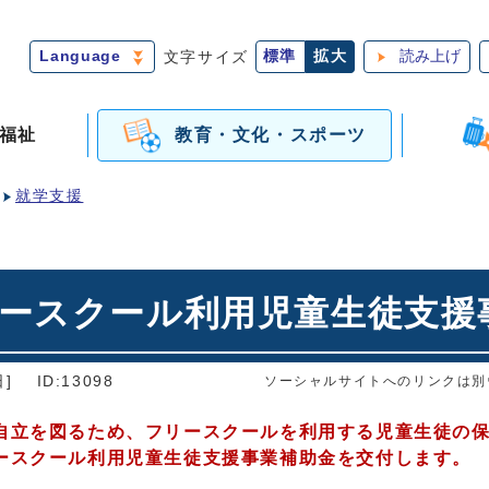
Language
文字サイズ
標準
拡大
読み上げ
福祉
教育・文化・スポーツ
就学支援
リースクール利用児童生徒支援
]
ID:13098
ソーシャルサイトへのリンクは別
自立を図るため、
フリースクールを利用する児童生徒の
ースクール利用児童生徒支援事業補助金を交付します。