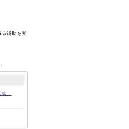
係る補助を受
い。
形式、