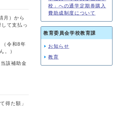
校」への通学定期券購入
費助成制度について
請月）から
対して支払っ
教育委員会学校教育課
 （令和8年
お知らせ
ん。）
教育
、当該補助金
じて得た額」