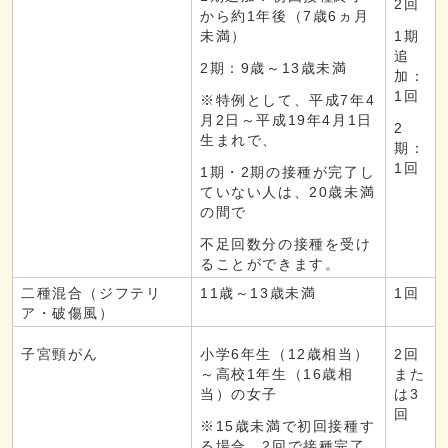
2回
から約1年後（7歳6ヵ月
未満）
1期
追
2期：9歳～13歳未満
加：
1回
※特例として、平成7年4
月2日～平成19年4月1日
2
生まれで、
期：
1回
1期・2期の接種が完了し
ていない人は、20歳未満
の間で
不足回数分の接種を受け
ることができます。
二種混合（ジフテリ
11歳～13歳未満
1回
ア・破傷風）
子宮頸がん
小学6年生（12歳相当）
2回
～高校1年生（16歳相
また
当）の女子
は3
回
※15歳未満で初回接種す
る場合、2回で接種完了