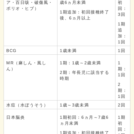
ア・百日咳・破傷風・
歳6ヵ月未満
初
ポリオ・ヒブ）
回：
1期追加：初回接種終了
3回
後、6ヵ月以上
1期
追
加：
1回
BCG
1歳未満
1回
MR（麻しん・風し
1期：1歳～2歳未満
1
ん）
期：
2期：年長児に該当する
1回
時期
2
期：
1回
水痘（水ぼうそう）
1歳～3歳未満
2回
日本脳炎
1期初回：6ヵ月～7歳6
1期
ヵ月未満
初
回：
1期追加：初回接種終了