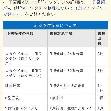
子宮頸がん（HPV）ワクチンの詳細は、「
子宮頸
がん（HPV）ワクチン接種について
（別ウインドウ
で開く）
」をご覧ください。
定期予防接種について
予防接種の種類
接種対象年齢
接種
回
数
ロタウイルス 1価ワ
生後6週～24週未満
2回
クチン（ロタリック
ス）
ロタウイルス 5価ワ
生後6週～32週未満
3回
クチン（ロタテック）
肺炎球菌
生後2ヵ月～5歳未満
1～
4回
B型肝炎
1歳未満
3回
5種混合（ジフテリ
1期初回：生後2ヵ月～7
1期