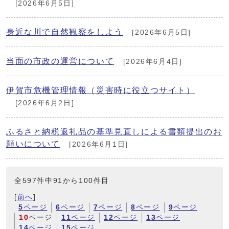
[2026年6月5日]
身近な川で自然観察をしよう
[2026年6月5日]
当面の市政の運営について
[2026年6月4日]
伊賀市危機管理情報（災害時に役立つサイト）
[2026年6月2日]
ふるさと納税返礼品の基準見直しによる書類提出のお
願いについて
[2026年6月1日]
全597件中91から100件目
[
前へ
]
5
ページ
6
ページ
7
ページ
8
ページ
9
ページ
10
ページ
11
ページ
12
ページ
13
ページ
14
ページ
15
ページ