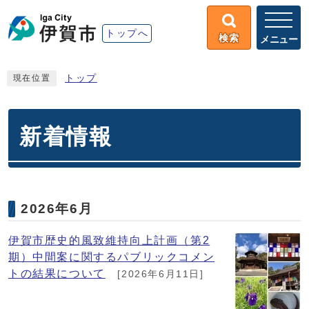
トップへ
検索
メニュー
トップ
現在位置
新着情報
2026年6月
伊賀市歴史的風致維持向上計画（第2
期）中間案に関するパブリックコメン
トの結果について
[2026年6月11日]