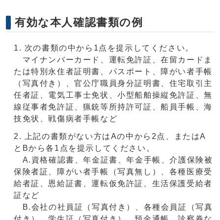
有効な本人確認書類の例
次の書類の中から1点を提示してください。
マイナンバーカード、運転免許証、在留カードま
たは特別永住者証明書、パスポート、障がい者手帳
（写真付き）、官公庁職員身分証明書、住宅取引主
任者証、電気工事士免状、小型船舶操縦免許証、無
線従事者免許証、猟銃等所持許可証、船員手帳、海
技免状、戦傷病者手帳など
上記の書類がない方はAの中から2点、またはA
とBから各1点を提示してください。
A.資格確認書、年金証書、年金手帳、介護保険被
保険者証、障がい者手帳（写真無し）、各種医療受
給者証、恩給証書、運転仮免許証、生活保護受給者
証など
B.会社の社員証（写真付き）、各種会員証（写真
付き）、学生証（写真付き）、預金通帳、診察券な