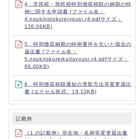
4．市民税・県民税特別徴収税額の納期の特
例に関する申請書 (ファイル名：
4.noukinotokureiyousi.r4.pdfサイズ：
116.06KB)
5．特別徴収納期の特例要件を欠いた場合の
届出書 (ファイル名：
5.noukitokureikaitayousi.r4.pdfサイズ：
88.00KB)
6．特別徴収税額通知の受取方法等変更届出
書 (エクセル形式、19.13KB)
記載例
（1.の記載例）所在地・名称等変更届出書