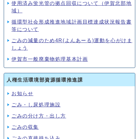
使用済み蛍光管の拠点回収について（伊賀北部地
域）
循環型社会形成推進地域計画目標達成状況報告書
等について
ごみの減量のため4R(よんあーる)運動を心がけま
しょう
伊賀市一般廃棄物処理基本計画
人権生活環境部資源循環推進課
お知らせ
ごみ・し尿処理施設
ごみの分け方・出し方
ごみの収集
ごみの直接持ち込み