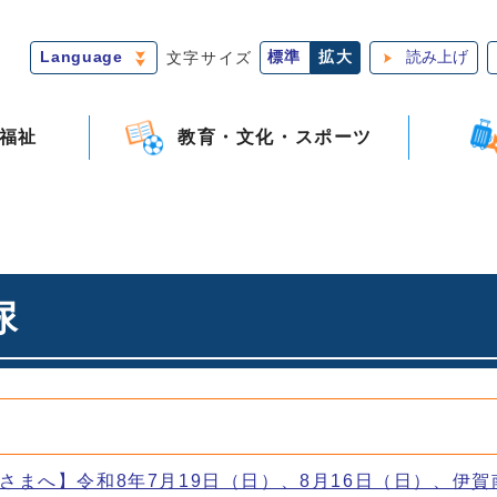
Language
文字サイズ
標準
拡大
読み上げ
福祉
教育・文化・スポーツ
尿
さまへ】令和8年7月19日（日）、8月16日（日）、伊