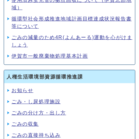
使用済み蛍光管の拠点回収について（伊賀北部地
域）
循環型社会形成推進地域計画目標達成状況報告書
等について
ごみの減量のため4R(よんあーる)運動を心がけま
しょう
伊賀市一般廃棄物処理基本計画
人権生活環境部資源循環推進課
お知らせ
ごみ・し尿処理施設
ごみの分け方・出し方
ごみの収集
ごみの直接持ち込み