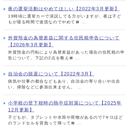
夜の選挙活動はやめてほしい【2022年3月更新】
19時頃に選挙カーで演説してる方がいますが、夜は子ど
もが寝る時間で迷惑なのでやめて〓 …
外貨預金の為替差益に関する住民税申告について
【2026年3月更新】
外貨預金の円転により為替差益があった場合の住民税の申
告について、下記の2点を教え〓 …
自治会の脱退について【2022年3月】
病気や仕事の都合などもあり、自治会の寄り合いや出合
い、掃除などに参加出来ません。 …
小学校の登下校時の熱中症対策について【2025年
12月更新】
子どもが、タブレットや水筒や荷物があるので7キロほど
のランドセルを背負って帰って〓 …