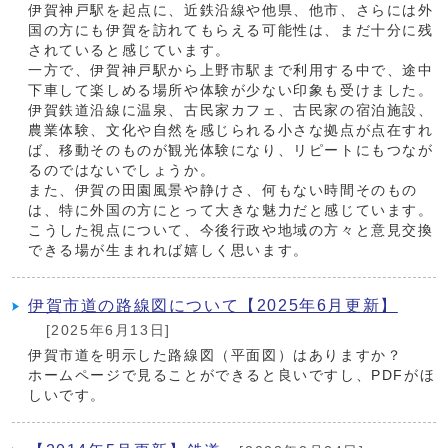
伊賀神戸駅を起点に、近鉄沿線や他県、他市、さらには外
国の方にも伊賀を訪れてもらえる可能性は、まだ十分に残
されていると感じています。
一方で、伊賀神戸駅から上野市駅まで利用する中で、途中
下車して楽しめる場所や体験が少ない印象も受けました。
伊賀鉄道沿線に温泉、古民家カフェ、古民家の宿泊施設、
農業体験、文化や自然を感じられる小さな拠点が点在すれ
ば、移動そのものが観光体験になり、リピートにもつなが
るのではないでしょうか。
また、伊賀の田園風景や静けさ、何もない時間そのもの
は、特に外国の方にとって大きな魅力だと感じています。
こうした視点について、今後行政や地域の方々と意見交換
できる場が生まれれば嬉しく思います。
伊賀市道の路線図について【2025年6月更新】
[2025年6月13日]
伊賀市道を明示した路線図（平面図）はありますか？
ホームページで見ることができると良いですし、PDFがほ
しいです。