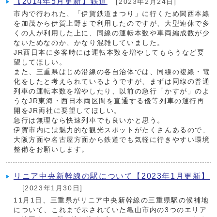
【2014年5月更新】鉄道
[2023年2月24日]
市内で行われた、「伊賀鉄道まつり」に行くため関西本線
を加茂から伊賀上野まで利用したのですが、大型連休で多
くの人が利用した上に、同線の運転本数や車両編成数が少
ないためなのか、かなり混雑していました。
JR西日本に多客時には運転本数を増やしてもらうなど要
望してほしい。
また、三重県はじめ沿線の各自治体では、同線の複線・電
化をしたと考えられているようですが、まずは同線の普通
列車の運転本数を増やしたり、以前の急行「かすが」のよ
うなJR東海・西日本両区間を直通する優等列車の運行再
開をJR両社に要望してほしい。
急行は無理なら快速列車でも良いかと思う。
伊賀市内には魅力的な観光スポットがたくさんあるので、
大阪方面や名古屋方面から鉄道でも気軽に行きやすい環境
整備をお願いします。
リニア中央新幹線の駅について【2023年1月更新】
[2023年1月30日]
11月1日、三重県がリニア中央新幹線の三重県駅の候補地
について、これまで示されていた亀山市内の3つのエリア