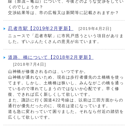
線（加茂～亀山）について、今後どのような交渉をしてい
くのでしょうか？
交渉結果等は、市の広報又は新聞等に記載されますか？
忍者市駅【2019年2月更新】
[2019年4月2日]
ニュースで「忍者市駅」に市民戸惑うという項目がありま
した。ずいぶんたくさんの意見が出ています。
道路、橋について【2018年2月更新】
[2018年7月4日]
山神橋が修復されるのは、いつですか。
山神橋が通れないため、現在は歩行者優先の土橋橋を使っ
てます。しかし、土橋橋は狭いし、みんながこの橋を通っ
ているので壊れてしまうのではないか心配です。早く修
復、できれば広く新しくして欲しいです。
また、諏訪に行く国道422号線は、以前は三田方面からの
通行が優先だったのに、現在は逆になっています。
道も急に変わっていて困りました。それなら付近の踏切を
広くして欲しいです。