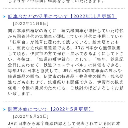
しょうか？申請前に確認をさせていただきます。
転車台などの活用について【2022年11月更新】
[2022年11月8日]
関西本線柘植駅の近くに、蒸気機関車が運転していた時代
から国鉄時代の気動車が運転していた時代に使用していた
「転車台」が雑草に覆われて残っている。給水塔ととも
に、重要な近代鉄道遺産である。JR西日本から無償譲渡
して頂き、伊賀市の方で保存・展示できるようにして下さ
い。今後は、「鉄道の町伊賀市」として、「毎年、鉄道記
念日にあわせて、鉄道フェスティバル」の開催もできる。
毎年JR西日本と協賛して、JR西日本の鉄道車両の展示や
鉄道部品の販売、伊賀市の特産品・物産物の販売・観光促
進などもあわせて、鉄道祭りも開催できる。伊賀市の観光
促進・今後の発展のためにも、ご検討のほどよろしくお願
い致します。
関西本線について【2022年5月更新】
[2022年5月23日]
JR西日本から赤字廃線路線として発表されている関西本