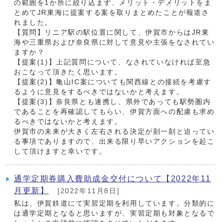
の範囲を1か所に絞り込まず、メリット・デメリットをま
とめてJR東海に提案する案を取りまとめたことが報道さ
れました。
【質問】リニア駅の駅位置に関して、伊賀市からはJR東
海や三重県および奈良県に対して意見や主張をなされてい
ますか？
【提案(1)】上記質問について、なされていなければ至急
おこなって頂きたく思います。
【提案(2)】亀山IC案についても関西線との接続を考慮す
るように意見をするべきではないかと考えます。
【提案(3)】奈良県とも連携し、県外であっても駅勢圏内
であることを再確認してもらい、伊賀方面への配慮も求め
るべきではないかと考えます。
伊賀市の未来が大きく左右される決定が刻一刻と迫ってい
る事項でありますので、出来る限り早いアクションを起こ
して頂けますと幸いです。
通学定期券購入費助成金交付について【2022年11
月更新】
[2022年11月8日]
私は、伊賀鉄道にて実習定期を利用しています。分類的に
は通学定期となると思いますが、実習定期も対象となるで