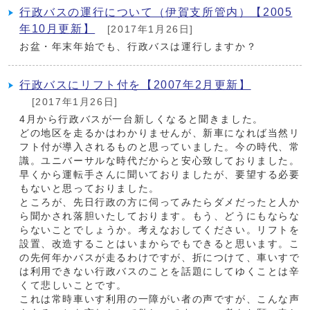
行政バスの運行について（伊賀支所管内）【2005
年10月更新】
[2017年1月26日]
お盆・年末年始でも、行政バスは運行しますか？
行政バスにリフト付を【2007年2月更新】
[2017年1月26日]
4月から行政バスが一台新しくなると聞きました。
どの地区を走るかはわかりませんが、新車になれば当然リ
フト付が導入されるものと思っていました。今の時代、常
識。ユニバーサルな時代だからと安心致しておりました。
早くから運転手さんに聞いておりましたが、要望する必要
もないと思っておりました。
ところが、先日行政の方に伺ってみたらダメだったと人か
ら聞かされ落胆いたしております。もう、どうにもならな
らないことでしょうか。考えなおしてください。リフトを
設置、改造することはいまからでもできると思います。こ
の先何年かバスが走るわけですが、折につけて、車いすで
は利用できない行政バスのことを話題にしてゆくことは辛
くて悲しいことです。
これは常時車いす利用の一障がい者の声ですが、こんな声