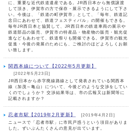
に、重要な近代鉄道遺産である。JR西日本から無償譲渡
して頂き、伊賀市の方で保存・展示できるようにして下さ
い。今後は、「鉄道の町伊賀市」として、「毎年、鉄道記
念日にあわせて、鉄道フェスティバル」の開催もできる。
毎年JR西日本と協賛して、JR西日本の鉄道車両の展示や
鉄道部品の販売、伊賀市の特産品・物産物の販売・観光促
進などもあわせて、鉄道祭りも開催できる。伊賀市の観光
促進・今後の発展のためにも、ご検討のほどよろしくお願
い致します。
関西本線について【2022年5月更新】
[2022年5月23日]
JR西日本から赤字廃線路線として発表されている関西本
線（加茂～亀山）について、今後どのような交渉をしてい
くのでしょうか？ 交渉結果等は、市の広報又は新聞等に
記載されますか？
忍者市駅【2019年2月更新】
[2019年4月2日]
ニュースで「忍者市駅」に市民戸惑うという項目がありま
した。ずいぶんたくさんの意見が出ています。