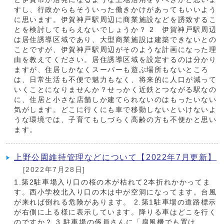
すし、行政からもそういった働きかけがあってもいいよう
に思います。伊賀神戸駅周辺に商業施設などを誘致するこ
とを検討してもらえないでしょうか？ 2 伊賀神戸駅周辺
は居住誘導区域であり、大型商業施設は建築できないとの
ことですが、伊賀神戸駅周辺がそのような計画になった理
由を教えてください。居住誘導区域を設定するのは分かり
ますが、住居しかなくスーパーも遊ぶ場所もないところ
は、日常生活も不便で魅力もなく、将来的に人口が減って
いくことになりませんか？せっかく近鉄とつながる駅なの
に、住居と小さな店舗しか建てられないのはもったいない
気がします。どこに行くにも車で移動しないといけないよ
うな環境では、子育てもしづらく高齢の方も不便かと思い
ます。
上野公園維持管理などについて【2022年7月更新】
[2022年7月28日]
1.第2駐車場入り口の桜の木が枯れて2本折れかかってま
す。西小学校北入り口の木は中が空洞になってます。台風
が来れば倒れる危険があります。 2.第1駐車場の道路標示
が右側に上る様に表示しています。降りる車はどこを行く
のですか？ 3.駐車場の係員さんに「扇風機でも置け