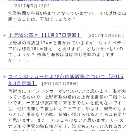
[2017年5月12日]
営業時間が午後5時までとなっていますが、 それ以降に出
庫することは、可能でしょうか？
上野城の高さ【11月27日更新】
[2017年1月26日]
上野城の海抜は174ｍと書かれていますが、ウィキベディ
アには標高184ｍほど、とあります。 どちらが正しいの
でしょうか？ 標高と海抜はほぼ同じ意味のようです
が・・・。
コインロッカーおよび市内施設等について【2016
年8月更新】
[2017年1月26日]
市街地にコインロッカーが少ないないと思います。私が知
っているもので、上野市駅の構内と上野図書館の二階ぐら
いです。一方は伊賀鉄道に乗る方でないと使えないです
し、他に周知して欲しいところです。やはり、観光やちょ
っとした用事などの際、荷物が預けられるところは必要だ
と思います。 また、カフェも少ないと思います。リーズ
ナブルで伊賀の独自性があり、誰でもふらっと入れるカフ