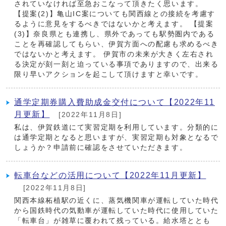
されていなければ至急おこなって頂きたく思います。
【提案(2)】亀山IC案についても関西線との接続を考慮す
るように意見をするべきではないかと考えます。 【提案
(3)】奈良県とも連携し、県外であっても駅勢圏内である
ことを再確認してもらい、伊賀方面への配慮も求めるべき
ではないかと考えます。 伊賀市の未来が大きく左右され
る決定が刻一刻と迫っている事項でありますので、出来る
限り早いアクションを起こして頂けますと幸いです。
通学定期券購入費助成金交付について【2022年11
月更新】
[2022年11月8日]
私は、伊賀鉄道にて実習定期を利用しています。分類的に
は通学定期となると思いますが、実習定期も対象となるで
しょうか？申請前に確認をさせていただきます。
転車台などの活用について【2022年11月更新】
[2022年11月8日]
関西本線柘植駅の近くに、蒸気機関車が運転していた時代
から国鉄時代の気動車が運転していた時代に使用していた
「転車台」が雑草に覆われて残っている。給水塔ととも