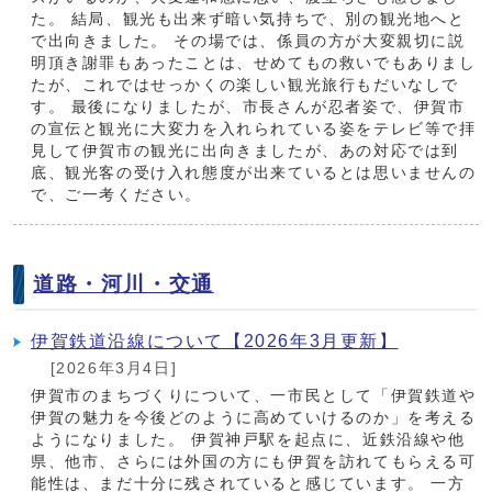
た。 結局、観光も出来ず暗い気持ちで、別の観光地へと
で出向きました。 その場では、係員の方が大変親切に説
明頂き謝罪もあったことは、せめてもの救いでもありまし
たが、これではせっかくの楽しい観光旅行もだいなしで
す。 最後になりましたが、市長さんが忍者姿で、伊賀市
の宣伝と観光に大変力を入れられている姿をテレビ等で拝
見して伊賀市の観光に出向きましたが、あの対応では到
底、観光客の受け入れ態度が出来ているとは思いませんの
で、ご一考ください。
道路・河川・交通
伊賀鉄道沿線について【2026年3月更新】
[2026年3月4日]
伊賀市のまちづくりについて、一市民として「伊賀鉄道や
伊賀の魅力を今後どのように高めていけるのか」を考える
ようになりました。 伊賀神戸駅を起点に、近鉄沿線や他
県、他市、さらには外国の方にも伊賀を訪れてもらえる可
能性は、まだ十分に残されていると感じています。 一方