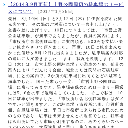
【2014年9月更新】上野公園周辺の駐車場のサービ
スについて
[2017年1月25日]
先日、8月10日（日）と8月12日（木）に伊賀を訪れた観
光客です。 その際のご対応について一言申し上げたく、
文書を差し上げます。 10日につきましては、「市営上野
公園駐車場」が満車でありましたが、係員の案内により、
「市役所庁舎北側駐車場」に案内頂き、500円を支払い楽
しい観光をさせて頂きました。 再度、10日に観光出来な
かった個所を8月12日に出向きましたが、駐車場案内対応
の違いに大変驚きました。 まず、状況を説明します。 12
日（木）は、市営上野公園駐車場」が満車のため、係員の
案内により「だんじり会館、城北または民間の石橋駐車
場」にとの案内で、3か所の駐車場に出向くとどの駐車も
満車でした。 困った末もう一度、「市営上野公園駐車
場」に戻ってみますと、駐車場確保のためロータリー周辺
には5、6台の車で混雑をしていました。 そこで私は、10
日に駐車が出来ました、「市役所庁舎北側駐車場」はダメ
ですかと聞きますと、この駐車場（市役所北側、市役所東
側、白鳳駐車場）は、平日に市役所に来られる市民のため
のものであり、駐車は出来ませんとの返答でした。駐車場
は沢山あいており市民が利用するのに、あのくらいスペー
スがいるのか、大変違和感に思い、腹立ちさも感じまし