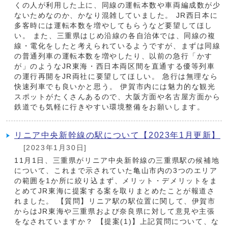
くの人が利用した上に、同線の運転本数や車両編成数が少
ないためなのか、かなり混雑していました。 JR西日本に
多客時には運転本数を増やしてもらうなど要望してほし
い。 また、三重県はじめ沿線の各自治体では、同線の複
線・電化をしたと考えられているようですが、まずは同線
の普通列車の運転本数を増やしたり、以前の急行「かす
が」のようなJR東海・西日本両区間を直通する優等列車
の運行再開をJR両社に要望してほしい。 急行は無理なら
快速列車でも良いかと思う。 伊賀市内には魅力的な観光
スポットがたくさんあるので、大阪方面や名古屋方面から
鉄道でも気軽に行きやすい環境整備をお願いします。
リニア中央新幹線の駅について【2023年1月更新】
[2023年1月30日]
11月1日、三重県がリニア中央新幹線の三重県駅の候補地
について、これまで示されていた亀山市内の3つのエリア
の範囲を1か所に絞り込まず、メリット・デメリットをま
とめてJR東海に提案する案を取りまとめたことが報道さ
れました。 【質問】リニア駅の駅位置に関して、伊賀市
からはJR東海や三重県および奈良県に対して意見や主張
をなされていますか？ 【提案(1)】上記質問について、な