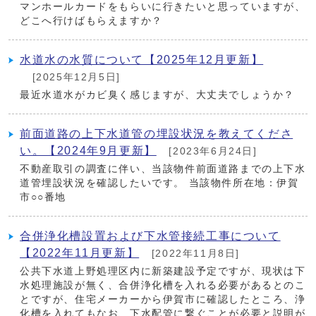
マンホールカードをもらいに行きたいと思っていますが、
どこへ行けばもらえますか？
水道水の水質について【2025年12月更新】
[2025年12月5日]
最近水道水がカビ臭く感じますが、大丈夫でしょうか？
前面道路の上下水道管の埋設状況を教えてくださ
い。【2024年9月更新】
[2023年6月24日]
不動産取引の調査に伴い、当該物件前面道路までの上下水
道管埋設状況を確認したいです。 当該物件所在地：伊賀
市○○番地
合併浄化槽設置および下水管接続工事について
【2022年11月更新】
[2022年11月8日]
公共下水道上野処理区内に新築建設予定ですが、現状は下
水処理施設が無く、合併浄化槽を入れる必要があるとのこ
とですが、住宅メーカーから伊賀市に確認したところ、浄
化槽を入れてもなお、下水配管に繋ぐことが必要と説明が