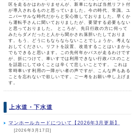
区を走るかはわかりませんが、新車になれば当然リフト付
が導入されるものと思っていました。今の時代、常識。ユ
ニバーサルな時代だからと安心致しておりました。早くか
ら運転手さんに聞いておりましたが、要望する必要もない
と思っておりました。 ところが、先日行政の方に伺って
みたらダメだったと人から聞かされ落胆いたしておりま
す。もう、どうにもならならないことでしょうか。考えな
おしてください。リフトを設置、改造することはいまから
でもできると思います。この先何年かバスが走るわけです
が、折につけて、車いすでは利用できない行政バスのこと
を話題にしてゆくことは辛くて悲しいことです。 これは
常時車いす利用の一障がい者の声ですが、こんな声もある
ことを忘れないで欲しいです。ご一考をお願い申し上げま
す。
上水道・下水道
マンホールカードについて【2026年3月更新】
[2026年3月17日]