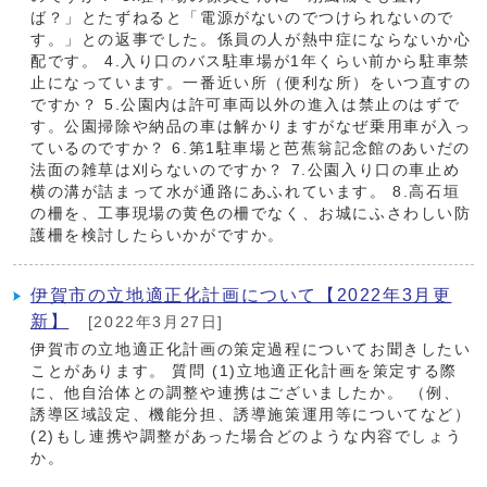
ば？」とたずねると「電源がないのでつけられないので
す。」との返事でした。係員の人が熱中症にならないか心
配です。 4.入り口のバス駐車場が1年くらい前から駐車禁
止になっています。一番近い所（便利な所）をいつ直すの
ですか？ 5.公園内は許可車両以外の進入は禁止のはずで
す。公園掃除や納品の車は解かりますがなぜ乗用車が入っ
ているのですか？ 6.第1駐車場と芭蕉翁記念館のあいだの
法面の雑草は刈らないのですか？ 7.公園入り口の車止め
横の溝が詰まって水が通路にあふれています。 8.高石垣
の柵を、工事現場の黄色の柵でなく、お城にふさわしい防
護柵を検討したらいかがですか。
伊賀市の立地適正化計画について【2022年3月更
新】
[2022年3月27日]
伊賀市の立地適正化計画の策定過程についてお聞きしたい
ことがあります。 質問 (1)立地適正化計画を策定する際
に、他自治体との調整や連携はございましたか。 （例、
誘導区域設定、機能分担、誘導施策運用等についてなど）
(2)もし連携や調整があった場合どのような内容でしょう
か。