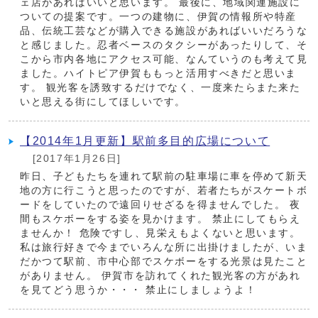
ェ店があればいいと思います。 最後に、地域関連施設に
ついての提案です。一つの建物に、伊賀の情報所や特産
品、伝統工芸などが購入できる施設があればいいだろうな
と感じました。忍者ベースのタクシーがあったりして、そ
こから市内各地にアクセス可能、なんていうのも考えて見
ました。ハイトピア伊賀ももっと活用すべきだと思いま
す。 観光客を誘致するだけでなく、一度来たらまた来た
いと思える街にしてほしいです。
【2014年1月更新】駅前多目的広場について
[2017年1月26日]
昨日、子どもたちを連れて駅前の駐車場に車を停めて新天
地の方に行こうと思ったのですが、若者たちがスケートボ
ードをしていたので遠回りせざるを得ませんでした。 夜
間もスケボーをする姿を見かけます。 禁止にしてもらえ
ませんか！ 危険ですし、見栄えもよくないと思います。
私は旅行好きで今までいろんな所に出掛けましたが、いま
だかつて駅前、市中心部でスケボーをする光景は見たこと
がありません。 伊賀市を訪れてくれた観光客の方があれ
を見てどう思うか・・・ 禁止にしましょうよ！