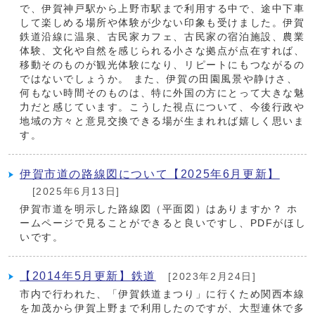
で、伊賀神戸駅から上野市駅まで利用する中で、途中下車
して楽しめる場所や体験が少ない印象も受けました。伊賀
鉄道沿線に温泉、古民家カフェ、古民家の宿泊施設、農業
体験、文化や自然を感じられる小さな拠点が点在すれば、
移動そのものが観光体験になり、リピートにもつながるの
ではないでしょうか。 また、伊賀の田園風景や静けさ、
何もない時間そのものは、特に外国の方にとって大きな魅
力だと感じています。こうした視点について、今後行政や
地域の方々と意見交換できる場が生まれれば嬉しく思いま
す。
伊賀市道の路線図について【2025年6月更新】
[2025年6月13日]
伊賀市道を明示した路線図（平面図）はありますか？ ホ
ームページで見ることができると良いですし、PDFがほし
いです。
【2014年5月更新】鉄道
[2023年2月24日]
市内で行われた、「伊賀鉄道まつり」に行くため関西本線
を加茂から伊賀上野まで利用したのですが、大型連休で多