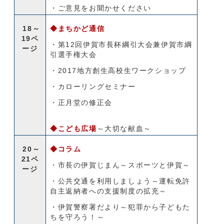
・ご意見をお聞かせください
18～
◆まちかど通信
19ペ
・第12回伊賀市長杯綱引大会兼伊賀市綱
ージ
引選手権大会
・2017地方創生高校生ワークショップ
・カローリングセミナー
・正月堂の修正会
◆こども広場
～大切な献血～
20～
◆コラム
21ペ
・市長の伊賀じまん～スポーツと伊賀～
ージ
・公共交通を利用しましょう～運転免許
自主返納者への支援制度の拡充～
・伊賀警察署だより～犯罪から子どもた
ちを守ろう！～