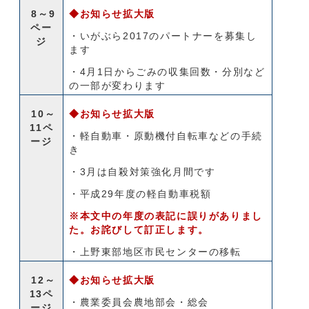
8～9
◆お知らせ拡大版
ペー
・いがぶら2017のパートナーを募集し
ジ
ます
・4月1日からごみの収集回数・分別など
の一部が変わります
10～
◆お知らせ拡大版
11ペ
・軽自動車・原動機付自転車などの手続
ージ
き
・3月は自殺対策強化月間です
・平成29年度の軽自動車税額
※本文中の年度の表記に誤りがありまし
た。お詫びして訂正します。
・上野東部地区市民センターの移転
12～
◆お知らせ拡大版
13ペ
・農業委員会農地部会・総会
ージ