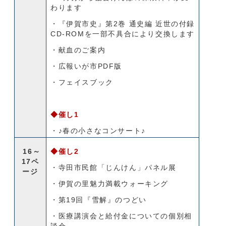
わります
・『伊賀市史』第2巻 通史編 近世の付録
CD-ROMを一部不具合により交換します
・献血のご案内
・広報いが市PDF版
・フェイスブック
◆催し1
・♪春の小さなコンサート♪
16～
◆催し2
17ペ
・寺田市民館「じんけん」パネル展
ージ
・伊賀の里魅力満載ウォーキング
・第19回『雪解』のつどい
・医療講演会と給付金についての個別相