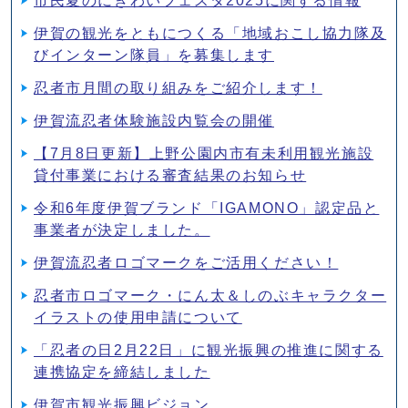
市民夏のにぎわいフェスタ2025に関する情報
伊賀の観光をともにつくる「地域おこし協力隊及
びインターン隊員」を募集します
忍者市月間の取り組みをご紹介します！
伊賀流忍者体験施設内覧会の開催
【7月8日更新】上野公園内市有未利用観光施設
貸付事業における審査結果のお知らせ
令和6年度伊賀ブランド「IGAMONO」認定品と
事業者が決定しました。
伊賀流忍者ロゴマークをご活用ください！
忍者市ロゴマーク・にん太＆しのぶキャラクター
イラストの使用申請について
「忍者の日2月22日」に観光振興の推進に関する
連携協定を締結しました
伊賀市観光振興ビジョン