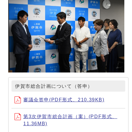
伊賀市総合計画について（答申）
審議会答申(PDF形式、210.39KB)
第3次伊賀市総合計画（案）(PDF形式、
11.36MB)