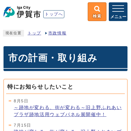
トップへ
検索
メニュー
トップ
市政情報
現在位置
市の計画・取り組み
特にお知らせしたいこと
8月5日
～跡地が変わる、街が変わる～旧上野ふれあい
プラザ跡地活用ウェブパネル展開催中！
7月15日