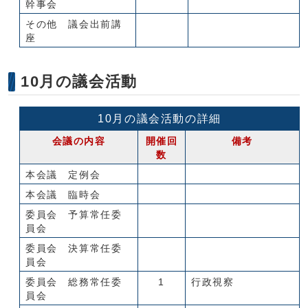
幹事会
その他 議会出前講
座
10月の議会活動
10月の議会活動の詳細
会議の内容
開催回
備考
数
本会議 定例会
本会議 臨時会
委員会 予算常任委
員会
委員会 決算常任委
員会
委員会 総務常任委
1
行政視察
員会