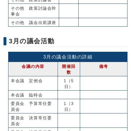
その他 政策討論会幹
事会
その他 議会出前講座
3月の議会活動
3月の議会活動の詳細
会議の内容
開催回
備考
数
本会議 定例会
1（5
日）
本会議 臨時会
委員会 予算常任委
1（3
員会
日）
委員会 決算常任委
員会