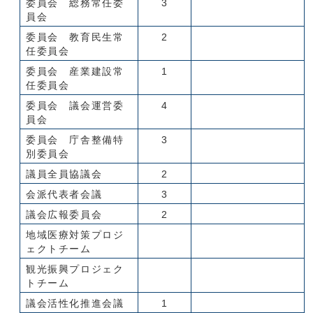
委員会 総務常任委
3
員会
委員会 教育民生常
2
任委員会
委員会 産業建設常
1
任委員会
委員会 議会運営委
4
員会
委員会 庁舎整備特
3
別委員会
議員全員協議会
2
会派代表者会議
3
議会広報委員会
2
地域医療対策プロジ
ェクトチーム
観光振興プロジェク
トチーム
議会活性化推進会議
1