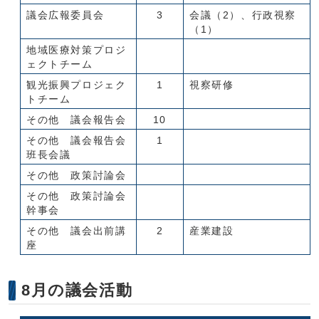
議会広報委員会
3
会議（2）、行政視察
（1）
地域医療対策プロジ
ェクトチーム
観光振興プロジェク
1
視察研修
トチーム
その他 議会報告会
10
その他 議会報告会
1
班長会議
その他 政策討論会
その他 政策討論会
幹事会
その他 議会出前講
2
産業建設
座
8月の議会活動