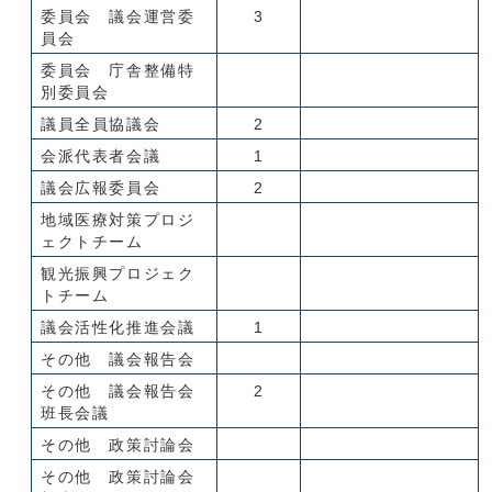
委員会 議会運営委
3
員会
委員会 庁舎整備特
別委員会
議員全員協議会
2
会派代表者会議
1
議会広報委員会
2
地域医療対策プロジ
ェクトチーム
観光振興プロジェク
トチーム
議会活性化推進会議
1
その他 議会報告会
その他 議会報告会
2
班長会議
その他 政策討論会
その他 政策討論会