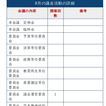
8月の議会活動の詳細
会議の内容
開催回
備考
数
本会議 定例会
本会議 臨時会
委員会 予算常任委員
会
委員会 決算常任委員
会
委員会 総務常任委員
会
委員会 教育民生常任
委員会
委員会 産業建設常任
委員会
委員会 議会運営委員
1
会
委員会 庁舎整備特別