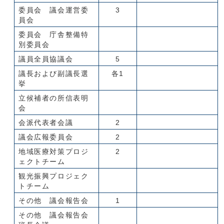
委員会 議会運営委
3
員会
委員会 庁舎整備特
別委員会
議員全員協議会
5
議長および副議長選
各1
挙
立候補者の所信表明
会
会派代表者会議
2
議会広報委員会
2
地域医療対策プロジ
2
ェクトチーム
観光振興プロジェク
トチーム
その他 議会報告会
1
その他 議会報告会