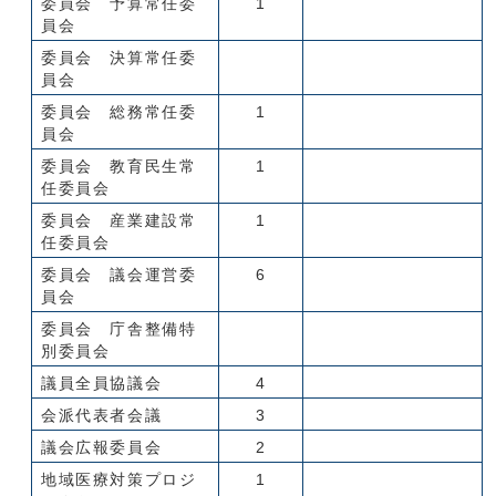
委員会 予算常任委
1
員会
委員会 決算常任委
員会
委員会 総務常任委
1
員会
委員会 教育民生常
1
任委員会
委員会 産業建設常
1
任委員会
委員会 議会運営委
6
員会
委員会 庁舎整備特
別委員会
議員全員協議会
4
会派代表者会議
3
議会広報委員会
2
地域医療対策プロジ
1