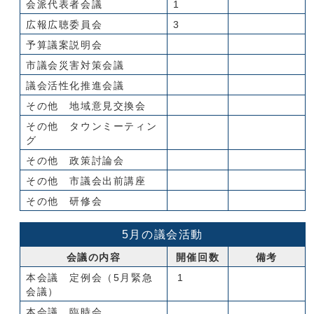
会派代表者会議
1
広報広聴委員会
3
予算議案説明会
市議会災害対策会議
議会活性化推進会議
その他 地域意見交換会
その他 タウンミーティン
グ
その他 政策討論会
その他 市議会出前講座
その他 研修会
5月の議会活動
会議の内容
開催回数
備考
本会議 定例会（5月緊急
1
会議）
本会議 臨時会