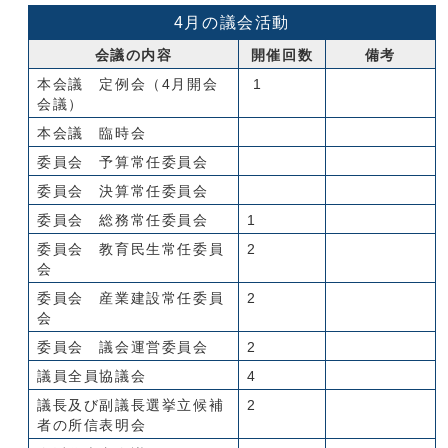
4月の議会活動
会議の内容
開催回数
備考
本会議 定例会（4月開会
1
会議）
本会議 臨時会
委員会 予算常任委員会
委員会 決算常任委員会
委員会 総務常任委員会
1
委員会 教育民生常任委員
2
会
委員会 産業建設常任委員
2
会
委員会 議会運営委員会
2
議員全員協議会
4
議長及び副議長選挙立候補
2
者の所信表明会