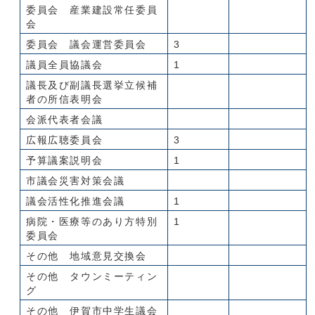
委員会 産業建設常任委員
会
委員会 議会運営委員会
3
議員全員協議会
1
議長及び副議長選挙立候補
者の所信表明会
会派代表者会議
広報広聴委員会
3
予算議案説明会
1
市議会災害対策会議
議会活性化推進会議
1
病院・医療等のあり方特別
1
委員会
その他 地域意見交換会
その他 タウンミーティン
グ
その他 伊賀市中学生議会