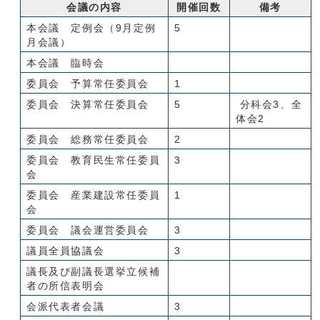
会議の内容
開催回数
備考
本会議 定例会（9月定例
5
月会議）
本会議 臨時会
委員会 予算常任委員会
1
委員会 決算常任委員会
5
分科会3、全
体会2
委員会 総務常任委員会
2
委員会 教育民生常任委員
3
会
委員会 産業建設常任委員
1
会
委員会 議会運営委員会
3
議員全員協議会
3
議長及び副議長選挙立候補
者の所信表明会
会派代表者会議
3