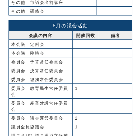
その他 市議会出前講座
その他 研修会
8月の議会活動
会議の内容
開催回数
備考
本会議 定例会
本会議 臨時会
委員会 予算常任委員会
委員会 決算常任委員会
委員会 総務常任委員会
委員会 教育民生常任委員
1
会
委員会 産業建設常任委員
会
委員会 議会運営委員会
2
議員全員協議会
1
議長及び副議長選挙立候補