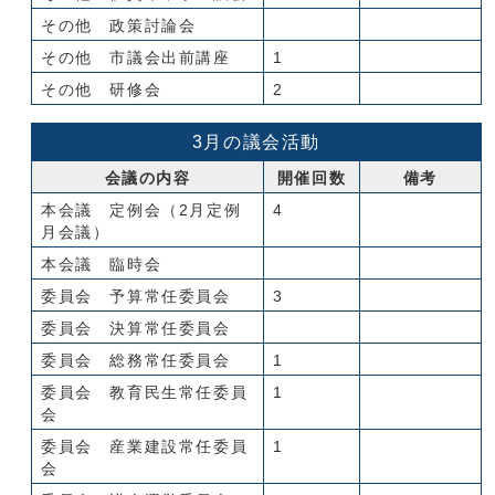
その他 政策討論会
その他 市議会出前講座
1
その他 研修会
2
3月の議会活動
会議の内容
開催回数
備考
本会議 定例会（2月定例
4
月会議）
本会議 臨時会
委員会 予算常任委員会
3
委員会 決算常任委員会
委員会 総務常任委員会
1
委員会 教育民生常任委員
1
会
委員会 産業建設常任委員
1
会