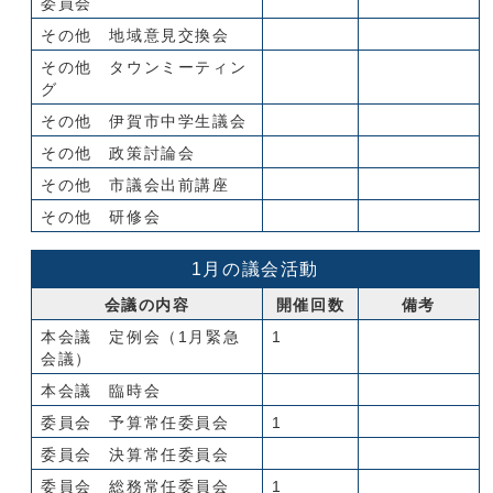
委員会
その他 地域意見交換会
その他 タウンミーティン
グ
その他 伊賀市中学生議会
その他 政策討論会
その他 市議会出前講座
その他 研修会
1月の議会活動
会議の内容
開催回数
備考
本会議 定例会（1月緊急
1
会議）
本会議 臨時会
委員会 予算常任委員会
1
委員会 決算常任委員会
委員会 総務常任委員会
1