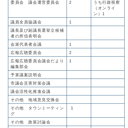
委員会 議会運営委員会
2
うち行政視察
（オンライ
ン）1
議員全員協議会
1
議長及び副議長選挙立候補
者の所信表明会
会派代表者会議
1
広報広聴委員会
2
広報広聴委員会議会だより
1
編集部会
予算議案説明会
市議会災害対策会議
議会活性化推進会議
その他 地域意見交換会
その他 タウンミーティン
1
グ
その他 政策討論会