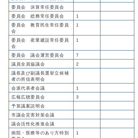
委員会 決算常任委員会
委員会 総務常任委員会
1
委員会 教育民生常任委員
1
会
委員会 産業建設常任委員
1
会
委員会 議会運営委員会
7
議員全員協議会
2
議長及び副議長選挙立候補
者の所信表明会
会派代表者会議
1
広報広聴委員会
3
予算議案説明会
市議会災害対策会議
議会活性化推進会議
病院・医療等のあり方特別
1