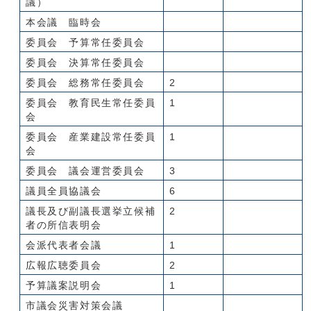
議）
本会議 臨時会
委員会 予算常任委員会
委員会 決算常任委員会
委員会 総務常任委員会
2
委員会 教育民生常任委員
1
会
委員会 産業建設常任委員
1
会
委員会 議会運営委員会
3
議員全員協議会
6
議長及び副議長選挙立候補
2
者の所信表明会
会派代表者会議
1
広報広聴委員会
2
予算議案説明会
1
市議会災害対策会議