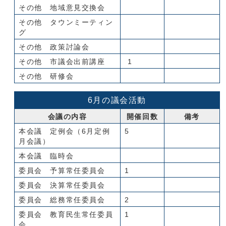
その他 地域意見交換会
その他 タウンミーティン
グ
その他 政策討論会
その他 市議会出前講座
1
その他 研修会
6月の議会活動
会議の内容
開催回数
備考
本会議 定例会（6月定例
5
月会議）
本会議 臨時会
委員会 予算常任委員会
1
委員会 決算常任委員会
委員会 総務常任委員会
2
委員会 教育民生常任委員
1
会