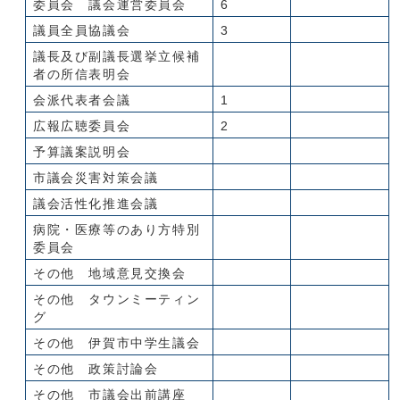
委員会 議会運営委員会
6
議員全員協議会
3
議長及び副議長選挙立候補
者の所信表明会
会派代表者会議
1
広報広聴委員会
2
予算議案説明会
市議会災害対策会議
議会活性化推進会議
病院・医療等のあり方特別
委員会
その他 地域意見交換会
その他 タウンミーティン
グ
その他 伊賀市中学生議会
その他 政策討論会
その他 市議会出前講座