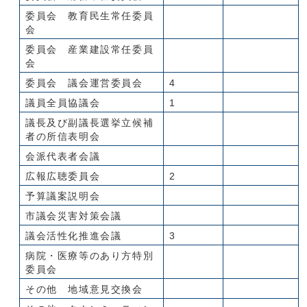
委員会 教育民生常任委員
会
委員会 産業建設常任委員
会
委員会 議会運営委員会
4
議員全員協議会
1
議長及び副議長選挙立候補
者の所信表明会
会派代表者会議
広報広聴委員会
2
予算議案説明会
市議会災害対策会議
議会活性化推進会議
3
病院・医療等のあり方特別
委員会
その他 地域意見交換会