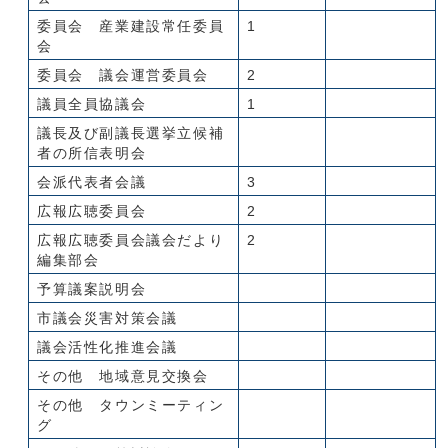
委員会 産業建設常任委員
1
会
委員会 議会運営委員会
2
議員全員協議会
1
議長及び副議長選挙立候補
者の所信表明会
会派代表者会議
3
広報広聴委員会
2
広報広聴委員会議会だより
2
編集部会
予算議案説明会
市議会災害対策会議
議会活性化推進会議
その他 地域意見交換会
その他 タウンミーティン
グ