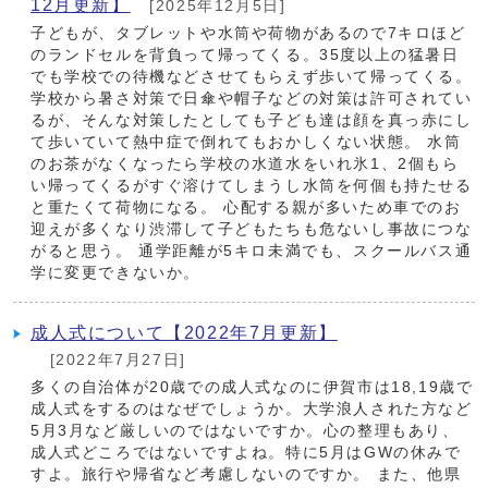
12月更新】
[2025年12月5日]
子どもが、タブレットや水筒や荷物があるので7キロほど
のランドセルを背負って帰ってくる。35度以上の猛暑日
でも学校での待機などさせてもらえず歩いて帰ってくる。
学校から暑さ対策で日傘や帽子などの対策は許可されてい
るが、そんな対策したとしても子ども達は顔を真っ赤にし
て歩いていて熱中症で倒れてもおかしくない状態。 水筒
のお茶がなくなったら学校の水道水をいれ氷1、2個もら
い帰ってくるがすぐ溶けてしまうし水筒を何個も持たせる
と重たくて荷物になる。 心配する親が多いため車でのお
迎えが多くなり渋滞して子どもたちも危ないし事故につな
がると思う。 通学距離が5キロ未満でも、スクールバス通
学に変更できないか。
成人式について【2022年7月更新】
[2022年7月27日]
多くの自治体が20歳での成人式なのに伊賀市は18,19歳で
成人式をするのはなぜでしょうか。大学浪人された方など
5月3月など厳しいのではないですか。心の整理もあり、
成人式どころではないですよね。特に5月はGWの休みで
すよ。旅行や帰省など考慮しないのですか。 また、他県