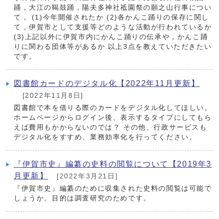
踊，大江の鞨鼓踊，陽夫多神社祗園祭の願之山行事につい
て， (1)今年開催されたか (2)各かんこ踊りの保存に関し
て，伊賀市として支援等どのような活動が行われているか
(3)上記以外に伊賀市内にかんこ踊りの伝承や，かんこ踊
りに関わる団体等があるか 以上3点を教えていただきたい
です。
図書館カードのデジタル化【2022年11月更新】
[2022年11月8日]
図書館で本を借りる際のカードをデジタル化してほしい。
ホームページからログイン後、表示するタイプにしてもら
えば費用もかからないのでは？ その他、行政サービスも
デジタル化をすすめ、業務効率化を行ってください。
『伊賀市史』編纂の史料の閲覧について【2019年3
月更新】
[2022年3月21日]
『伊賀市史』編纂のために収集された史料の閲覧は可能で
しょうか。目的は調査研究のためです。