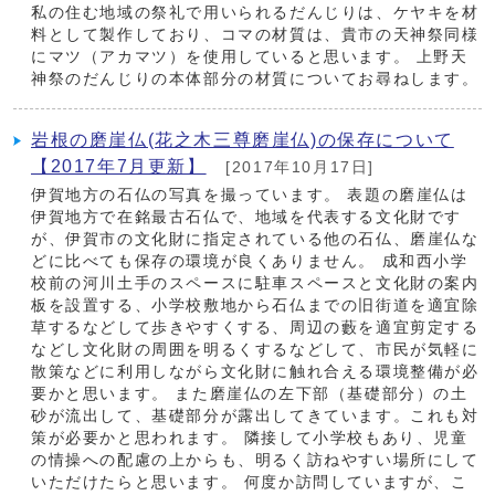
私の住む地域の祭礼で用いられるだんじりは、ケヤキを材
料として製作しており、コマの材質は、貴市の天神祭同様
にマツ（アカマツ）を使用していると思います。 上野天
神祭のだんじりの本体部分の材質についてお尋ねします。
岩根の磨崖仏(花之木三尊磨崖仏)の保存について
【2017年7月更新】
[2017年10月17日]
伊賀地方の石仏の写真を撮っています。 表題の磨崖仏は
伊賀地方で在銘最古石仏で、地域を代表する文化財です
が、伊賀市の文化財に指定されている他の石仏、磨崖仏な
どに比べても保存の環境が良くありません。 成和西小学
校前の河川土手のスペースに駐車スペースと文化財の案内
板を設置する、小学校敷地から石仏までの旧街道を適宜除
草するなどして歩きやすくする、周辺の藪を適宜剪定する
などし文化財の周囲を明るくするなどして、市民が気軽に
散策などに利用しながら文化財に触れ合える環境整備が必
要かと思います。 また磨崖仏の左下部（基礎部分）の土
砂が流出して、基礎部分が露出してきています。これも対
策が必要かと思われます。 隣接して小学校もあり、児童
の情操への配慮の上からも、明るく訪ねやすい場所にして
いただけたらと思います。 何度か訪問していますが、こ