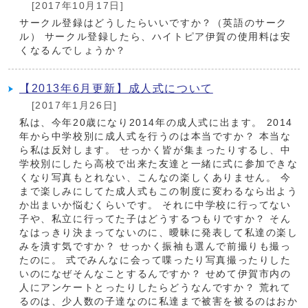
[2017年10月17日]
サークル登録はどうしたらいいですか？（英語のサーク
ル） サークル登録したら、ハイトピア伊賀の使用料は安
くなるんでしょうか？
【2013年6月更新】成人式について
[2017年1月26日]
私は、今年20歳になり2014年の成人式に出ます。 2014
年から中学校別に成人式を行うのは本当ですか？ 本当な
ら私は反対します。 せっかく皆が集まったりするし、中
学校別にしたら高校で出来た友達と一緒に式に参加できな
くなり写真もとれない、こんなの楽しくありません。 今
まで楽しみにしてた成人式もこの制度に変わるなら出よう
か出まいか悩むくらいです。 それに中学校に行ってない
子や、私立に行ってた子はどうするつもりですか？ そん
なはっきり決まってないのに、曖昧に発表して私達の楽し
みを潰す気ですか？ せっかく振袖も選んで前撮りも撮っ
たのに。 式でみんなに会って喋ったり写真撮ったりした
いのになぜそんなことするんですか？ せめて伊賀市内の
人にアンケートとったりしたらどうなんですか？ 荒れて
るのは、少人数の子達なのに私達まで被害を被るのはおか