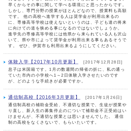
早くからその事に関して学べる環境にと思ったからです。
しかし、専門分野の授業がほとんどなので、授業料も高額
です。 他の高校へ進学する人は奨学金が利用出来るの
に、専修高等学校は使えないというのは、子ども達の将来
に向けての道を狭める事になるのではないでしょうか。
進学先の専修高等学校には他県から来られている人も沢山
いて、県や市によって奨学金が利用出来る事もあるそうで
す。 ぜひ、伊賀市も利用出来るようにしてください。
体験入学【2017年10月更新】
[2017年12月28日]
息子は米国籍です。1月の数週間の帰省の折に、私の通っ
ていた市内の小学校へ1～2日体験入学させたいのです
が、どのような手続きが必要ですか。
通信制高校【2016年3月更新】
[2017年1月26日]
通信制高校の補助金受給、不適切な授業で、生徒が授業や
り直し、新入生の募集停止のについて補助金不正受給はい
けませんが、不適切な授業とは思いませんでした。 通信
制の高校をなくさないで、もらいたいです。