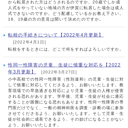
から転居された方はどうされるのですか。20歳でしか成
人式をやっていない地域の方が伊賀に転居した場合は成人
式できないのですか。どう配慮しているかお教え下さい。
18、19歳の方の意見は聞いて決めたのですか。
転校の手続きについて【2022年4月更新】
[2022年4月1日]
転校をするときには、どこで何をすればよろしいですか。
性同一性障害の児童、生徒に慎重な対応を【2022
年3月更新】
[2022年3月27日]
小中高校での性同一性障害（性別違和）の児童・生徒に対
して慎重に対応してくださるよう、お願いいたします。教
育現場での早急過ぎる対応により児童・生徒の人権が侵害
される恐れがあります。学卒後、児童・生徒が社会に適応
することが困難になる恐れもあります。性同一性障害の専
門医だけでなく、一般の精神科医を調査・診断の場に参加
させてくださるよう、お願いいたします。そして児童・生
徒が社会的に成長できるよう、その妨げになることがない
よう、お願いいたします。