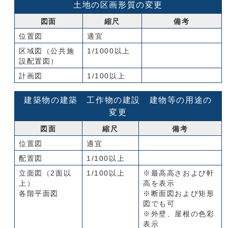
土地の区画形質の変更
図面
縮尺
備考
位置図
適宜
区域図（公共施
1/1000以上
設配置図）
計画図
1/100以上
建築物の建築 工作物の建設 建物等の用途の
変更
図面
縮尺
備考
位置図
適宜
配置図
1/100以上
立面図（2面以
1/100以上
※最高高さおよび軒
上）
高を表示
各階平面図
※断面図および矩形
図でも可
※外壁、屋根の色彩
表示