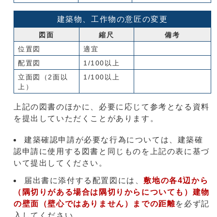
建築物、工作物の意匠の変更
図面
縮尺
備考
位置図
適宜
配置図
1/100以上
立面図（2面以
1/100以上
上）
上記の図書のほかに、必要に応じて参考となる資料
を提出していただくことがあります。
建築確認申請が必要な行為については、建築確
認申請に使用する図書と同じものを上記の表に基づ
いて提出してください。
届出書に添付する配置図には、
敷地の各4辺から
（隅切りがある場合は隅切りからについても）建物
の壁面（壁心ではありません）までの距離
を必ず記
入してください。