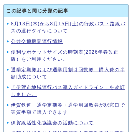
この記事と同じ分類の記事
8月13日(木)から8月15日(土)の行政バス・路線バ
スの運行ダイヤについて
公共交通機関運行情報
便利なポケットサイズの時刻表(2026年春改正
版）をご利⽤ください。
通学定期券および通学用割引回数券 購入費の半
額助成について
「伊賀市地域運行バス導入ガイドライン」を改訂
しました。
伊賀鉄道 通学定期券・通学用回数券が駅窓口で
実質半額で購入できます
伊賀線活性化協議会の活動について