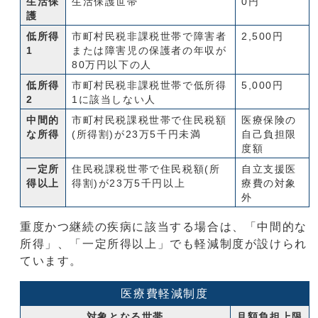
生活保
生活保護世帯
0円
護
低所得
市町村民税非課税世帯で障害者
2,500円
1
または障害児の保護者の年収が
80万円以下の人
低所得
市町村民税非課税世帯で低所得
5,000円
2
1に該当しない人
中間的
市町村民税課税世帯で住民税額
医療保険の
な所得
(所得割)が23万5千円未満
自己負担限
度額
一定所
住民税課税世帯で住民税額(所
自立支援医
得以上
得割)が23万5千円以上
療費の対象
外
重度かつ継続の疾病に該当する場合は、「中間的な
所得」、「一定所得以上」でも軽減制度が設けられ
ています。
医療費軽減制度
対象となる世帯
月額負担上限