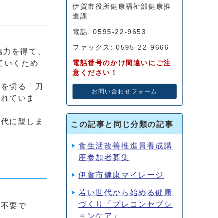
伊賀市役所健康福祉部健康推
進課
電話: 0595-22-9653
ファックス: 0595-22-9666
協力を得て、
ていくため
電話番号のかけ間違いにご注
意ください！
空を切る「刀
お問い合わせフォーム
入れていま
年代に親しま
この記事と同じ分類の記事
食生活改善推進員養成講
座参加者募集
伊賀市健康マイレージ
若い世代から始める健康
づくり「プレコンセプシ
請不要で
ョンケア」