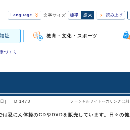
Language
文字サイズ
標準
拡大
読み上げ
福祉
教育・文化・スポーツ
康づくり
日]
ID:1473
ソーシャルサイトへのリンクは別
では忍にん体操のCDやDVDを販売しています。日々の