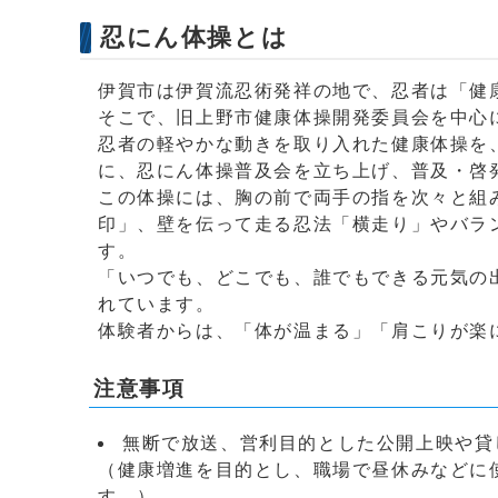
忍にん体操とは
伊賀市は伊賀流忍術発祥の地で、忍者は「健
そこで、旧上野市健康体操開発委員会を中心
忍者の軽やかな動きを取り入れた健康体操を、
に、忍にん体操普及会を立ち上げ、普及・啓
この体操には、胸の前で両手の指を次々と組
印」、壁を伝って走る忍法「横走り」やバラ
す。
「いつでも、どこでも、誰でもできる元気の
れています。
体験者からは、「体が温まる」「肩こりが楽
注意事項
無断で放送、営利目的とした公開上映や貸
（健康増進を目的とし、職場で昼休みなどに
す。）