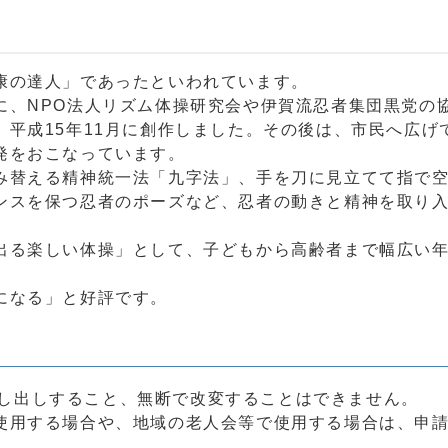
康の達人」であったといわれています。
に、NPO法人リズム体操研究会や伊賀流忍者集団黒党の
平成15年11月に創作しました。その後は、市民へ広げ
発をおこなっています。
み替える精神統一法「九字法」、手を刀に見立てて指で
ンスを保つ忍者のポーズなど、忍者の動きと精神を取り
出る楽しい体操」として、子どもから高齢者まで幅広い
になる」と好評です。
し出しすること、無断で改変することはできません。
使用する場合や、地域の老人会等で使用する場合は、申