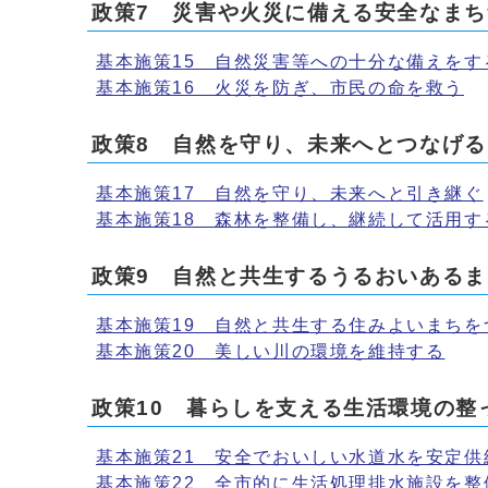
政策7 災害や火災に備える安全なまち
基本施策15 自然災害等への十分な備えをす
基本施策16 火災を防ぎ、市民の命を救う
政策8 自然を守り、未来へとつなげ
基本施策17 自然を守り、未来へと引き継ぐ
基本施策18 森林を整備し、継続して活用す
政策9 自然と共生するうるおいある
基本施策19 自然と共生する住みよいまちを
基本施策20 美しい川の環境を維持する
政策10 暮らしを支える生活環境の整
基本施策21 安全でおいしい水道水を安定供
基本施策22 全市的に生活処理排水施設を整