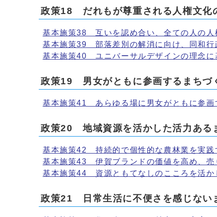
政策18 だれもが尊重される人権文化
基本施策38 互いを認め合い、全ての人の人
基本施策39 部落差別の解消に向け、同和行
基本施策40 ユニバーサルデザインの理念
政策19 男女がともに参画するまちづ
基本施策41 あらゆる場に男女がともに参画
政策20 地域資源を活かした活力ある
基本施策42 持続的で個性的な農林業を実践
基本施策43 伊賀ブランドの価値を高め、売
基本施策44 資源ともてなしのこころを活か
政策21 日常生活に不便さを感じない