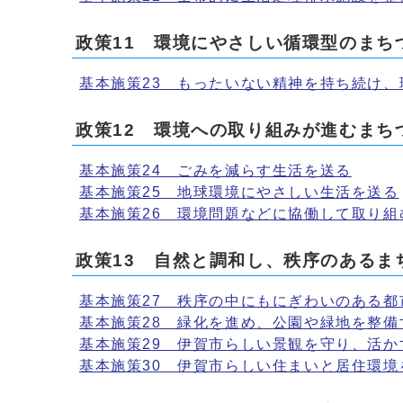
政策11 環境にやさしい循環型のまち
基本施策23 もったいない精神を持ち続け
政策12 環境への取り組みが進むまち
基本施策24 ごみを減らす生活を送る
基本施策25 地球環境にやさしい生活を送る
基本施策26 環境問題などに協働して取り組
政策13 自然と調和し、秩序のあるま
基本施策27 秩序の中にもにぎわいのある都
基本施策28 緑化を進め、公園や緑地を整備
基本施策29 伊賀市らしい景観を守り、活か
基本施策30 伊賀市らしい住まいと居住環境