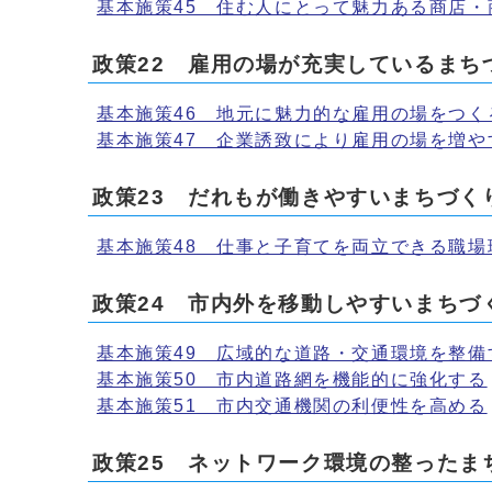
基本施策45 住む人にとって魅力ある商店・
政策22 雇用の場が充実しているまち
基本施策46 地元に魅力的な雇用の場をつく
基本施策47 企業誘致により雇用の場を増や
政策23 だれもが働きやすいまちづく
基本施策48 仕事と子育てを両立できる職場
政策24 市内外を移動しやすいまちづ
基本施策49 広域的な道路・交通環境を整備
基本施策50 市内道路網を機能的に強化する
基本施策51 市内交通機関の利便性を高める
政策25 ネットワーク環境の整ったま