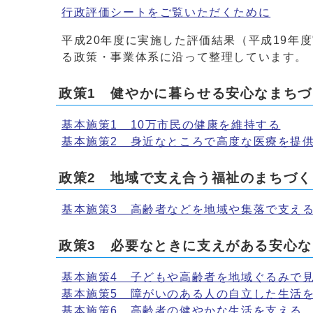
行政評価シートをご覧いただくために
平成20年度に実施した評価結果（平成19年
る政策・事業体系に沿って整理しています。
政策1 健やかに暮らせる安心なまちづ
基本施策1 10万市民の健康を維持する
基本施策2 身近なところで高度な医療を提
政策2 地域で支え合う福祉のまちづく
基本施策3 高齢者などを地域や集落で支え
政策3 必要なときに支えがある安心
基本施策4 子どもや高齢者を地域ぐるみで
基本施策5 障がいのある人の自立した生活
基本施策6 高齢者の健やかな生活を支える