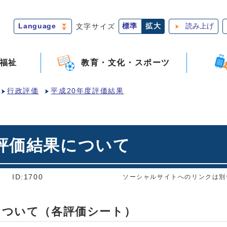
Language
文字サイズ
標準
拡大
読み上げ
福祉
教育・文化・スポーツ
行政評価
平成20年度評価結果
評価結果について
]
ID:1700
ソーシャルサイトへのリンクは別
について（各評価シート）