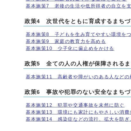
基本施策7 老後の生活や低所得者の自立を
政策4 次世代をともに育成するまちづ
基本施策8 子どもを生み育てやすい環境を
基本施策9 家庭の教育力を高める
基本施策10 少子化に歯止めをかける
政策5 全ての人の人権が保障される
基本施策11 高齢者や障がいのある人などの
政策6 事故や犯罪のない安全なまちづ
基本施策12 犯罪や交通事故を未然に防ぐ
基本施策13 環境にも家計にもやさしい消費
基本施策14 感染症などの流行、拡大を防