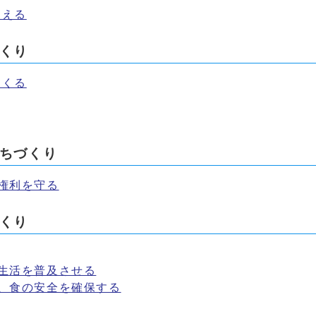
支える
くり
つくる
まちづくり
権利を守る
くり
生活を普及させる
ぎ、食の安全を確保する