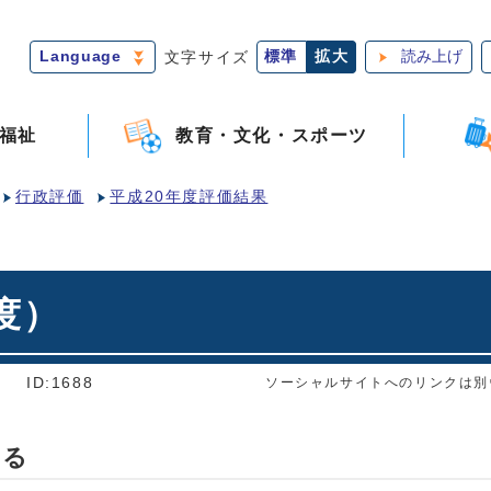
Language
文字サイズ
標準
拡大
読み上げ
福祉
教育・文化・スポーツ
行政評価
平成20年度評価結果
度）
]
ID:1688
ソーシャルサイトへのリンクは別
する