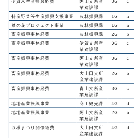
伊賀米生産振興経費
阿山支所産
3G
c
業建設課
特産野菜等生産振興支援事業
農林振興課
1G
a
菜の花プロジェクト事業
農林振興課
1G
a
畜産振興事務経費
農林振興課
2G
b
畜産振興事務経費
伊賀支所産
3G
c
業建設課
畜産振興事務経費
阿山支所産
3G
c
業建設課
畜産振興事務経費
大山田支所
2G
b
産業建設課
畜産振興事務経費
青山支所産
3G
c
業建設課
地場産業振興事業
商工観光課
4G
d
地場産業振興事業
阿山支所産
2G
b
業建設課
収穫まつり開催経費
大山田支所
4G
d
産業建設課