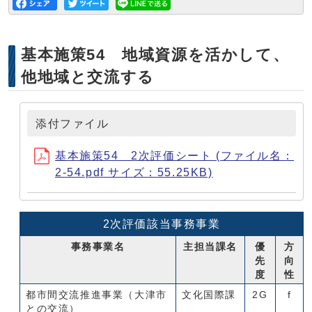
基本施策54 地域資源を活かして、
他地域と交流する
添付ファイル
基本施策54 2次評価シート (ファイル名：
2-54.pdf サイズ：55.25KB)
2次評価該当事務事業
事務事業名
主担当課名
優
方
先
向
度
性
都市間交流推進事業（大津市
文化国際課
2G
f
との交流）