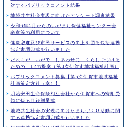
対するパブリックコメント結果
地域共生社会実現に向けたアンケート調査結果
令和6年4月からのいがまち保健福祉センター会
議室等の利用について
健康増進及び市民サービスの向上を図る包括連携
協定書調印式を行いました
だれもが いがで しあわせに くらしつづける
ための 12の提案（第3次伊賀市地域福祉計画）
パブリックコメント募集【第5次伊賀市地域福祉
計画策定方針（案）】
明治安田生命保険相互会社から伊賀市への寄附受
領に係る目録贈呈式
地域共生社会の実現に向けたまちづくり活動に関
する連携協定書調印式を行いました