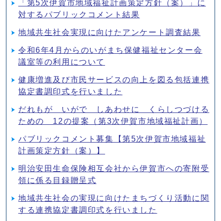
「第5次伊賀市地域福祉計画策定方針（案）」に
対するパブリックコメント結果
地域共生社会実現に向けたアンケート調査結果
令和6年4月からのいがまち保健福祉センター会
議室等の利用について
健康増進及び市民サービスの向上を図る包括連携
協定書調印式を行いました
だれもが いがで しあわせに くらしつづける
ための 12の提案（第3次伊賀市地域福祉計画）
パブリックコメント募集【第5次伊賀市地域福祉
計画策定方針（案）】
明治安田生命保険相互会社から伊賀市への寄附受
領に係る目録贈呈式
地域共生社会の実現に向けたまちづくり活動に関
する連携協定書調印式を行いました