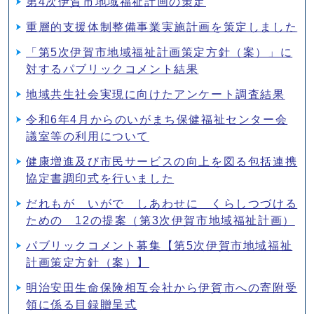
第4次伊賀市地域福祉計画の策定
重層的支援体制整備事業実施計画を策定しました
「第5次伊賀市地域福祉計画策定方針（案）」に
対するパブリックコメント結果
地域共生社会実現に向けたアンケート調査結果
令和6年4月からのいがまち保健福祉センター会
議室等の利用について
健康増進及び市民サービスの向上を図る包括連携
協定書調印式を行いました
だれもが いがで しあわせに くらしつづける
ための 12の提案（第3次伊賀市地域福祉計画）
パブリックコメント募集【第5次伊賀市地域福祉
計画策定方針（案）】
明治安田生命保険相互会社から伊賀市への寄附受
領に係る目録贈呈式