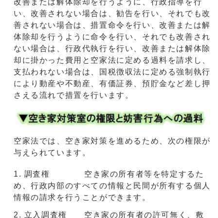
改善または解体除却を⾏うように、⾏政指導を⾏
い、改善されない場合は、勧告を⾏い、それでも改
善されない場合は、措置命令を⾏い、改善または解
体除却を⾏うように命令を⾏い、それでも改善され
ない場合は、⾏政代執⾏を⾏い、改善または解体除
却に掛かった費⽤と空家法に定める過料を請求し、
⽀払われない場合は、国税徴収法に定める強制執⾏
により動産や不動産、有価証券、預貯⾦など差し押
さえる流れで措置を⾏います。
空家法では、空き家対策を進めるため、次の権限が
与えられています。
調査権 空き家の所有者等を特定するた
め、行政内部のすべての情報と民間が所有する個人
情報の請求を行うことができます。
立入調査権 空き家の所有者の許可無く、敷