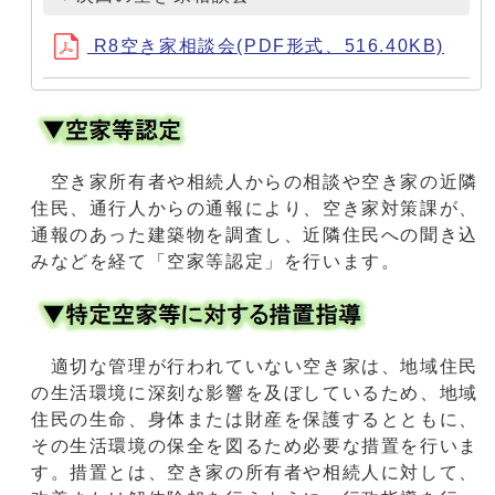
R8空き家相談会(PDF形式、516.40KB)
空き家所有者や相続⼈からの相談や空き家の近隣
住⺠、通⾏⼈からの通報により、空き家対策課が、
通報のあった建築物を調査し、近隣住⺠への聞き込
みなどを経て「空家等認定」を⾏います。
適切な管理が⾏われていない空き家は、地域住⺠
の⽣活環境に深刻な影響を及ぼしているため、地域
住⺠の⽣命、⾝体または財産を保護するとともに、
その⽣活環境の保全を図るため必要な措置を⾏いま
す。措置とは、空き家の所有者や相続⼈に対して、