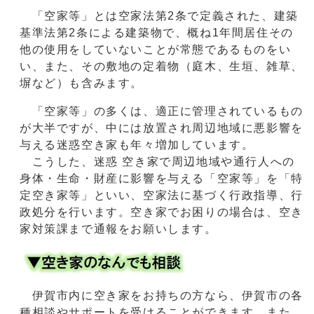
「空家等」とは空家法第2条で定義された、建築
基準法第2条による建築物で、概ね1年間居住その
他の使⽤をしていないことが常態であるものをい
い、また、その敷地の定着物（庭⽊、⽣垣、雑草、
塀など）も含みます。
「空家等」の多くは、適正に管理されているもの
が⼤半ですが、中には放置され周辺地域に悪影響を
与える迷惑空き家も年々増加しています。
こうした、迷惑 空き家で周辺地域や通⾏⼈への
⾝体・⽣命・財産に影響を与える「空家等」を「特
定空き家等」といい、空家法に基づく⾏政指導、⾏
政処分を⾏います。空き家でお困りの場合は、空き
家対策課まで通報をお願いします。
伊賀市内に空き家をお持ちの⽅なら、伊賀市の各
種相談やサポートを受けることができます。また、