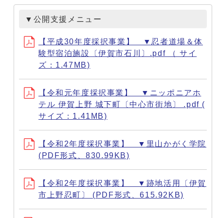
▼公開支援メニュー
【平成30年度採択事業】 ▼忍者道場＆体
験型宿泊施設〔伊賀市石川〕.pdf （ サイ
ズ：1.47MB)
【令和元年度採択事業】 ▼ニッポニアホ
テル 伊賀上野 城下町〔中心市街地〕 .pdf (
サイズ：1.41MB)
【令和2年度採択事業】 ▼里山かがく学院
(PDF形式、830.99KB)
【令和2年度採択事業】 ▼跡地活用〔伊賀
市上野忍町〕 (PDF形式、615.92KB)