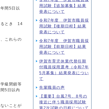
用試験【追加募集】結果
年間5日以
発表について
令和7年度 伊賀市職員採
るとき 14
用試験【後期日程】結果
発表について
が、これらの
令和7年度 伊賀市職員採
用試験【前期日程】結果
発表について
伊賀市育児休業代替任期
付職員採用選考（令和7年
5月募集）結果発表につい
て
る学級閉鎖等
先輩職員の声
間5日以内
【重要】台風7号、8号の
接近に伴う職員採用試験
しないことが
第2次試験の日程について