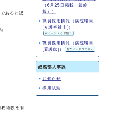
（6月25日掲載（最終
報））
当であると認
職員採用情報（病院職員
[介護福祉士]）
内
別ウィンドウで開く
職員採用情報（病院職員
[看護師]）
別ウィンドウで開く
総務部人事課
お知らせ
採用試験
職務経験を有