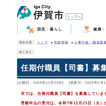
トップへ
防災・暮らし
健康・
トップ
市政情報
人事行政・職員募
現在位置
あしあと
任期付職員【司書】募
[公開日：2025年12月23日]
[更新日：2026年1月1
市では、任期付職員【司書
】を募集していま
受験申込の受付は、令和7
年12
月23日（火）