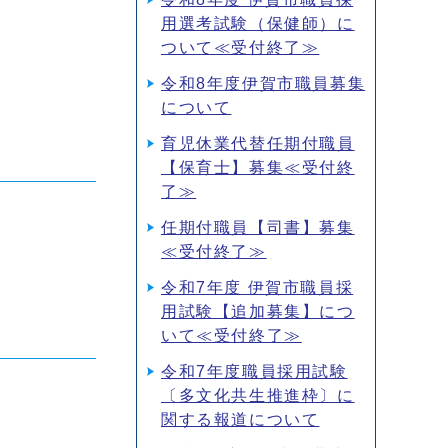
用選考試験（保健師）に
ついて≪受付終了≫
令和8年度伊賀市職員募集
について
育児休業代替任期付職員
【保育士】募集≪受付終
了≫
任期付職員【司書】募集
≪受付終了≫
令和7年度 伊賀市職員採
用試験【追加募集】につ
いて≪受付終了≫
令和7年度職員採用試験
〔多文化共生推進枠〕に
関する報道について