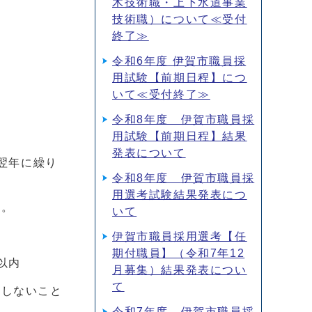
木技術職・上下水道事業
技術職）について≪受付
終了≫
令和6年度 伊賀市職員採
用試験【前期日程】につ
いて≪受付終了≫
令和8年度 伊賀市職員採
用試験【前期日程】結果
発表について
翌年に繰り
令和8年度 伊賀市職員採
用選考試験結果発表につ
す。
いて
伊賀市職員採用選考【任
期付職員】（令和7年12
以内
月募集）結果発表につい
て
務しないこと
令和7年度 伊賀市職員採