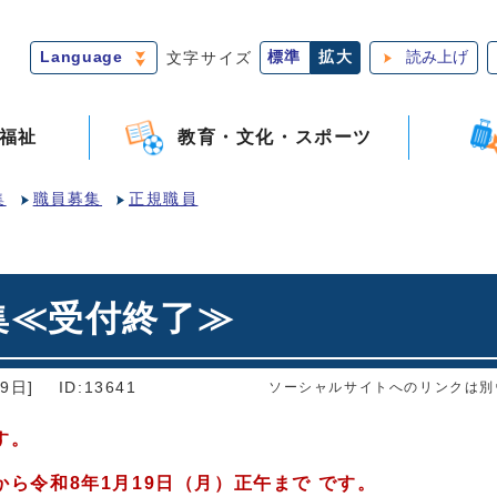
Language
文字サイズ
標準
拡大
読み上げ
福祉
教育・文化・スポーツ
集
職員募集
正規職員
集≪受付終了≫
9日]
ID:13641
ソーシャルサイトへのリンクは別
す。
から令和8年1月19日（月）正午まで です。