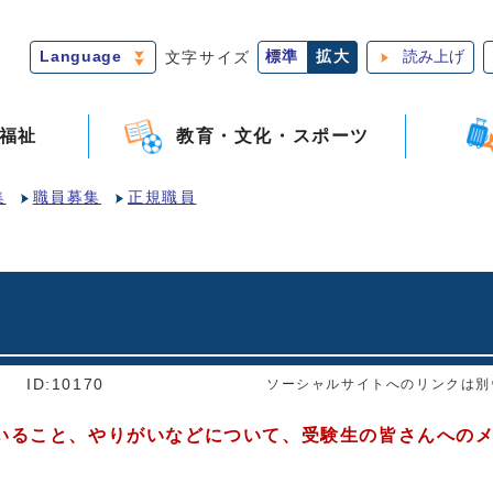
Language
文字サイズ
標準
拡大
読み上げ
福祉
教育・文化・スポーツ
集
職員募集
正規職員
]
ID:10170
ソーシャルサイトへのリンクは別
ること、やりがいなどについて、受験生の皆さんへのメ