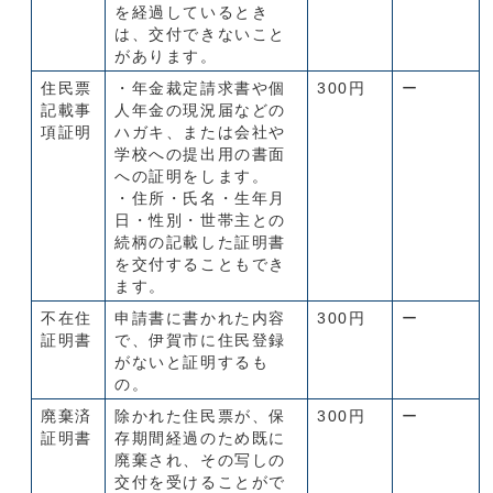
を経過しているとき
は、交付できないこと
があります。
住民票
・年金裁定請求書や個
300円
ー
記載事
人年金の現況届などの
項証明
ハガキ、または会社や
学校への提出用の書面
への証明をします。
・住所・氏名・生年月
日・性別・世帯主との
続柄の記載した証明書
を交付することもでき
ます。
不在住
申請書に書かれた内容
300円
ー
証明書
で、伊賀市に住民登録
がないと証明するも
の。
廃棄済
除かれた住民票が、保
300円
ー
証明書
存期間経過のため既に
廃棄され、その写しの
交付を受けることがで