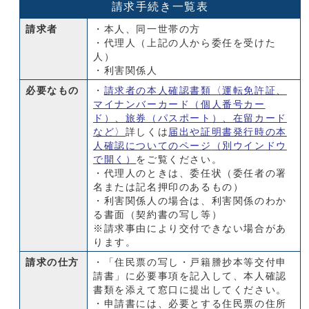
請求手続き一覧表
請求者
・本人、同一世帯の方
・代理人（上記の人から委任を受けた
人）
・利害関係人
必要なもの
・
請求者の本人確認書類〈運転免許証、
マイナンバーカード（個人番号カー
ド）、旅券（パスポート）、在留カード
など〉
詳しくは
届出や証明書発行時の本
人確認についてのページ
（別ウインドウ
で開く）
をご覧ください。
・代理人のときは、委任状（委任者の署
名または記名押印のあるもの）
・利害関係人の場合は、利害関係のわか
る書面（契約書の写し等）
※請求事由により交付できない場合があ
ります。
請求の仕方
・「住民票の写し・戸籍謄抄本等交付申
請書」に必要事項を記入して、本人確認
書類を添えて窓口に提出してください。
・申請書には、必要とする住民票の住所