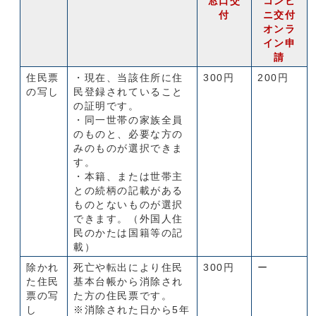
窓口交
コンビ
付
ニ交付
オンラ
イン申
請
住民票
・現在、当該住所に住
300円
200円
の写し
民登録されていること
の証明です。
・同一世帯の家族全員
のものと、必要な方の
みのものが選択できま
す。
・本籍、または世帯主
との続柄の記載がある
ものとないものが選択
できます。（外国人住
民のかたは国籍等の記
載）
除かれ
死亡や転出により住民
300円
ー
た住民
基本台帳から消除され
票の写
た方の住民票です。
し
※消除された日から5年