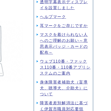
透明字幕表示ディスプレ
イを設置しました
ヘルプマーク
耳マークをご存じですか
マスクを着けられない人
へのご理解のお願い～意
思表示バッジ・カードの
配布～
ウェブ110番・ファック
ス110番・110番アプリシ
ステムのご案内
身体障害者補助犬（盲導
犬、聴導犬、介助犬）に
ついて
障害者差別解消法に基づ
く伊賀市職員対応要領