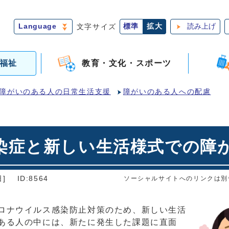
Language
文字サイズ
標準
拡大
読み上げ
福祉
教育・文化・スポーツ
障がいのある人の日常生活支援
障がいのある人への配慮
染症と新しい生活様式での障
]
ID:8564
ソーシャルサイトへのリンクは別
ロナウイルス感染防止対策のため、新しい生活
ある人の中には、新たに発生した課題に直面