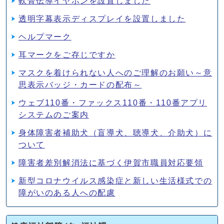
軟骨伝導イヤホンを設置しました
透明字幕表示ディスプレイを設置しました
ヘルプマーク
耳マークをご存じですか
マスクを着けられない人へのご理解のお願い～意
思表示バッジ・カードの配布～
ウェブ110番・ファックス110番・110番アプリ
システムのご案内
身体障害者補助犬（盲導犬、聴導犬、介助犬）に
ついて
障害者差別解消法に基づく伊賀市職員対応要領
新型コロナウイルス感染症と新しい生活様式での
障がいのある人への配慮