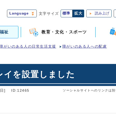
Language
文字サイズ
標準
拡大
読み上げ
福祉
教育・文化・スポーツ
障がいのある人の日常生活支援
障がいのある人への配慮
レイを設置しました
日]
ID:12465
ソーシャルサイトへのリンクは別