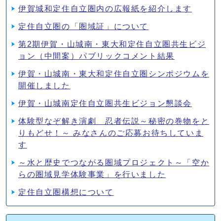
伊賀城和定住自立圏内の広報紙を紹介します
定住自立圏の「圏域証」について
第2期伊賀・山城南・東大和定住自立圏共生ビジ
ョン（中間案）パブリックコメント結果
伊賀・山城南・東大和定住自立圏シンポジウムを
開催しました
伊賀・山城南定住自立圏共生ビジョン懇談会
体験型なぞ解き演劇 忍者伝説～秘密の巻物をと
りもどせ！～ みなさんのご応募お待ちしていま
す
～水と歴史でつながる圏域プロジェクト～「空か
らの圏域見学体験事業」を行いました
定住自立圏構想について