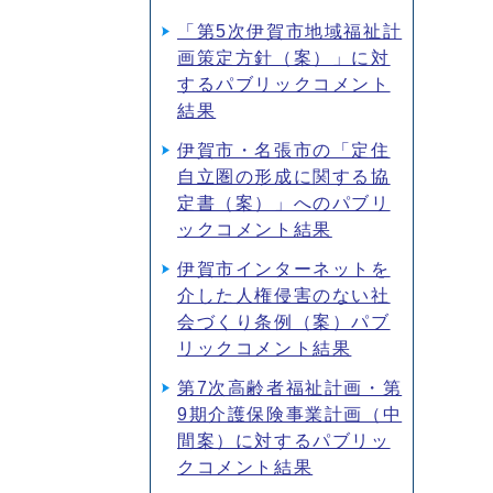
「第5次伊賀市地域福祉計
画策定方針（案）」に対
するパブリックコメント
結果
伊賀市・名張市の「定住
自立圏の形成に関する協
定書（案）」へのパブリ
ックコメント結果
伊賀市インターネットを
介した人権侵害のない社
会づくり条例（案）パブ
リックコメント結果
第7次高齢者福祉計画・第
9期介護保険事業計画（中
間案）に対するパブリッ
クコメント結果