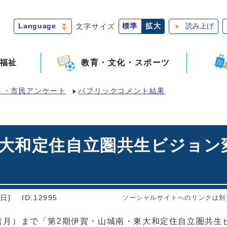
Language
文字サイズ
標準
拡大
読み上げ
福祉
教育・文化・スポーツ
ト・市民アンケート
パブリックコメント結果
東大和定住自立圏共生ビジョン
日]
ID:12995
ソーシャルサイトへのリンクは別
3日（月）まで「第2期伊賀・山城南・東大和定住自立圏共生