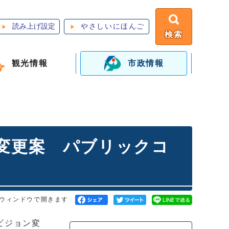
読み上げ設定
やさしいにほんご
検索
観光情報
市政情報
変更案 パブリックコ
ウィンドウで開きます
ビジョン変