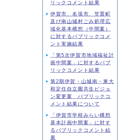
リックコメント結果
伊賀市、名張市、笠置町
及び南山城村ごみ処理広
域化基本構想（中間案）
に対するパブリックコメ
ント実施結果
「第5次伊賀市地域福祉計
画中間案」に対するパブ
リックコメント結果
第2期伊賀・山城南・東大
和定住自立圏共生ビジョ
ン変更案 パブリックコ
メント結果について
「伊賀市学校みらい構想
基本計画中間案」に対す
るパブリックコメント結
果