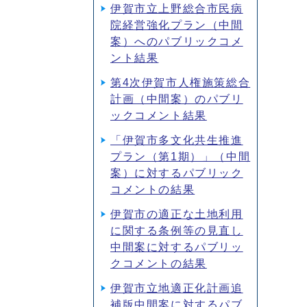
伊賀市立上野総合市民病
院経営強化プラン（中間
案）へのパブリックコメ
ント結果
第4次伊賀市人権施策総合
計画（中間案）のパブリ
ックコメント結果
「伊賀市多文化共生推進
プラン（第1期）」（中間
案）に対するパブリック
コメントの結果
伊賀市の適正な土地利用
に関する条例等の見直し
中間案に対するパブリッ
クコメントの結果
伊賀市立地適正化計画追
補版中間案に対するパブ