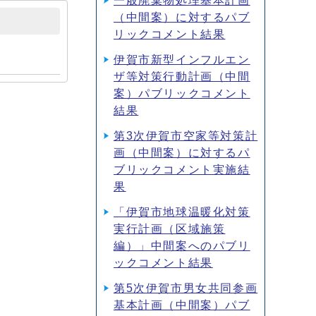
一般廃棄物処理基本計画
（中間案）に対するパブ
リックコメント結果
伊賀市新型インフルエン
ザ等対策行動計画（中間
案）パブリックコメント
結果
第3次伊賀市空家等対策計
画（中間案）に対するパ
ブリックコメント実施結
果
「伊賀市地球温暖化対策
実行計画（区域施策
編）」中間案へのパブリ
ックコメント結果
第5次伊賀市男女共同参画
基本計画（中間案）パブ